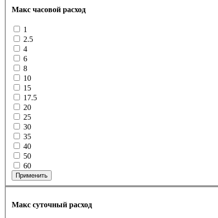
Макс часовой расход
1
2.5
4
6
8
10
15
17.5
20
25
30
35
40
50
60
Применить
Макс суточный расход