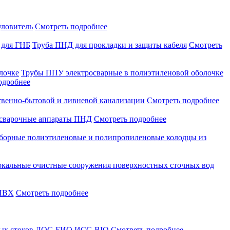
уловитель
Смотреть подробнее
 для ГНБ
Труба ПНД для прокладки и защиты кабеля
Смотреть
лочке
Трубы ППУ электросварные в полиэтиленовой оболочке
одробнее
твенно-бытовой и ливневой канализации
Смотреть подробнее
сварочные аппараты ПНД
Смотреть подробнее
борные полиэтиленовые и полипропиленовые колодцы из
кальные очистные сооружения поверхностных сточных вод
 ПВХ
Смотреть подробнее
ых стоков
ЛОС-БИО
ИСС-BIO
Смотреть подробнее