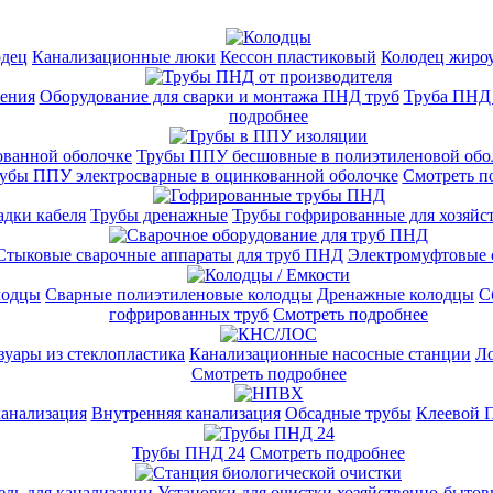
одец
Канализационные люки
Кессон пластиковый
Колодец жиро
жения
Оборудование для сварки и монтажа ПНД труб
Труба ПНД
подробнее
ванной оболочке
Трубы ППУ бесшовные в полиэтиленовой обо
убы ППУ электросварные в оцинкованной оболочке
Смотреть п
адки кабеля
Трубы дренажные
Трубы гофрированные для хозяйс
Стыковые сварочные аппараты для труб ПНД
Электромуфтовые 
лодцы
Сварные полиэтиленовые колодцы
Дренажные колодцы
С
гофрированных труб
Смотреть подробнее
вуары из стеклопластика
Канализационные насосные станции
Ло
Смотреть подробнее
анализация
Внутренняя канализация
Обсадные трубы
Клеевой
Трубы ПНД 24
Смотреть подробнее
ль для канализации
Установки для очистки хозяйственно-бытов