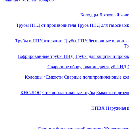
Колодцы
Лотковый кол
Трубы ПНД от производителя
Труба ПНД для газоснаб
Трубы в ППУ изоляции
Трубы ППУ бесшовные в оцинко
Тр
Гофрированные трубы ПНД
Трубы для защиты и прокл
Сварочное оборудование для труб ПНД
Колодцы / Емкости
Сварные полипропиленовые ко
КНС/ЛОС
Стеклопластиковые трубы
Емкости и резер
НПВХ
Наружная к
Cтанция биологической очистки
Жироуловите