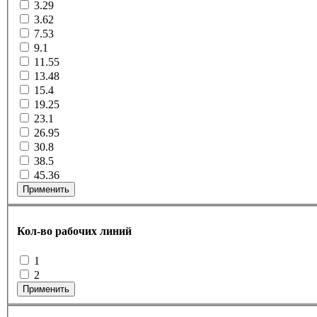
3.29
3.62
7.53
9.1
11.55
13.48
15.4
19.25
23.1
26.95
30.8
38.5
45.36
Применить
Кол-во рабочих линий
1
2
Применить