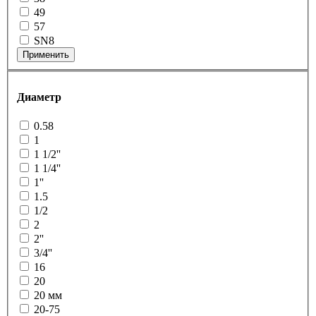
49
57
SN8
Применить
Диаметр
0.58
1
1 1/2''
1 1/4''
1''
1.5
1/2
2
2''
3/4''
16
20
20 мм
20-75