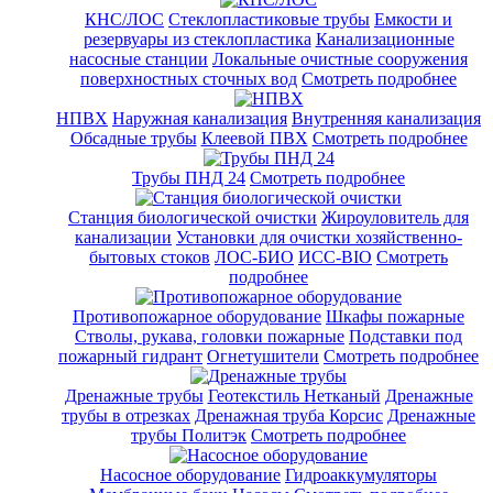
КНС/ЛОС
Стеклопластиковые трубы
Емкости и
резервуары из стеклопластика
Канализационные
насосные станции
Локальные очистные сооружения
поверхностных сточных вод
Смотреть подробнее
НПВХ
Наружная канализация
Внутренняя канализация
Обсадные трубы
Клеевой ПВХ
Смотреть подробнее
Трубы ПНД 24
Смотреть подробнее
Cтанция биологической очистки
Жироуловитель для
канализации
Установки для очистки хозяйственно-
бытовых стоков
ЛОС-БИО
ИСС-BIO
Смотреть
подробнее
Противопожарное оборудование
Шкафы пожарные
Стволы, рукава, головки пожарные
Подставки под
пожарный гидрант
Огнетушители
Смотреть подробнее
Дренажные трубы
Геотекстиль Нетканый
Дренажные
трубы в отрезках
Дренажная труба Корсис
Дренажные
трубы Политэк
Смотреть подробнее
Насосное оборудование
Гидроаккумуляторы