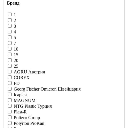
Бренд
1
2
3
4
5
7
10
15
20
25
AGRU Австрия
COREX
FD
Georg Fischer Omicron Швейцария
Icaplast
MAGNUM
NTG Plastic Турция
Plast-R
Polieco Group
Polyrton ProKan