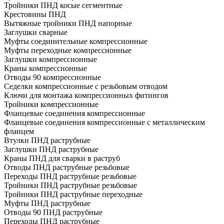
Тройники ПНД косые сегментные
Крестовины ПНД
Вытяжные тройники ПНД напорные
Заглушки сварные
Муфты соединительные компрессионные
Муфты переходные компрессионные
Заглушки компрессионные
Краны компрессионные
Отводы 90 компрессионные
Седелки компрессионные с резьбовым отводом
Ключи для монтажа компрессионных фитингов
Тройники компрессионные
Фланцевые соединения компрессионные
Фланцевые соединения компрессионные с металлическим
фланцем
Втулки ПНД раструбные
Заглушки ПНД раструбные
Краны ПНД для сварки в раструб
Отводы ПНД раструбные резьбовые
Переходы ПНД раструбные резьбовые
Тройники ПНД раструбные резьбовые
Тройники ПНД раструбные переходные
Муфты ПНД раструбные
Отводы 90 ПНД раструбные
Переходы ПНД раструбные