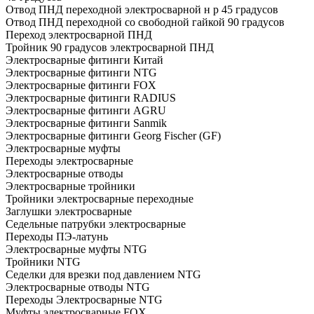
Отвод ПНД переходной электросварной н р 45 градусов
Отвод ПНД переходной со свободной гайкой 90 градусов
Переход электросварной ПНД
Тройник 90 градусов электросварной ПНД
Электросварные фитинги Китай
Электросварные фитинги NTG
Электросварные фитинги FOX
Электросварные фитинги RADIUS
Электросварные фитинги AGRU
Электросварные фитинги Sanmik
Электросварные фитинги Georg Fischer (GF)
Электросварные муфты
Переходы электросварные
Электросварные отводы
Электросварные тройники
Тройники электросварные переходные
Заглушки электросварные
Седельные патрубки электросварные
Переходы ПЭ-латунь
Электросварные муфты NTG
Тройники NTG
Седелки для врезки под давлением NTG
Электросварные отводы NTG
Переходы Электросварные NTG
Муфты электросварные FOX