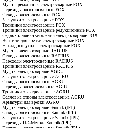
Муфты ремонтные электросварные FOX
Переходы электросварные FOX
Отводы электросварные FOX
Заглушки электросварные FOX
Тройники электросварные FOX
Тройники электросварные редукционные FOX
Седловидные ответвления электросварные FOX
Вентили для врезки электросварные FOX
Накладные уходы электросварные FOX
Муфты электросварные RADIUS
Отводы электросварные RADIUS
Переходы электросварные RADIUS
Тройники электросварные RADIUS
Муфты электросварные AGRU
Заглушки электросварные AGRU
Отводы электросварные AGRU
Переходы электросварные AGRU
Тройники электросварные AGRU
Седловые отводы электросварные AGRU
Арматуры для врезки AGRU
Муфты электросварные Sanmik (IPL)
Отводы электросварные Sanmik (IPL)
Заглушки электросварные Sanmik (IPL)
Переходы ПЭ-Металл Sanmik (IPL)
Переходы электросварные Sanmik (IPL)