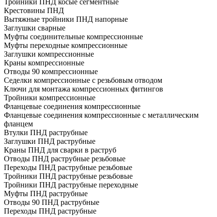
Тройники ПНД косые сегментные
Крестовины ПНД
Вытяжные тройники ПНД напорные
Заглушки сварные
Муфты соединительные компрессионные
Муфты переходные компрессионные
Заглушки компрессионные
Краны компрессионные
Отводы 90 компрессионные
Седелки компрессионные с резьбовым отводом
Ключи для монтажа компрессионных фитингов
Тройники компрессионные
Фланцевые соединения компрессионные
Фланцевые соединения компрессионные с металлическим
фланцем
Втулки ПНД раструбные
Заглушки ПНД раструбные
Краны ПНД для сварки в раструб
Отводы ПНД раструбные резьбовые
Переходы ПНД раструбные резьбовые
Тройники ПНД раструбные резьбовые
Тройники ПНД раструбные переходные
Муфты ПНД раструбные
Отводы 90 ПНД раструбные
Переходы ПНД раструбные