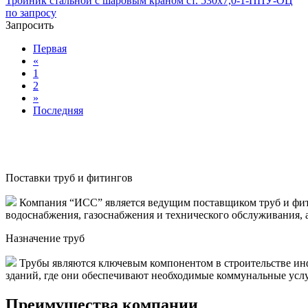
Тройник стальной с шаровым краном ст. 530х7,0-1-ППУ-ОЦ
по запросу
Запросить
Первая
«
1
2
»
Последняя
Поставки труб и фитингов
Компания “ИСС” является ведущим поставщиком труб и фити
водоснабжения, газоснабжения и технического обслуживания, 
Назначение труб
Трубы являются ключевым компонентом в строительстве инф
зданий, где они обеспечивают необходимые коммунальные услуги
Преимущества компании