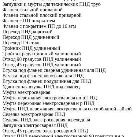
Заглушки и муфты для технических ПНД труб
Фланец стальной приварной
Фланец стальной плоский приварной
Фланец с ПП покрытием
Фланец с покрытием ПП до 16 атм
Переход ПНД короткий
Переход ПНД удлиненный
Переход ПЭ сталь
Тройник ПНД удлиненный
Тройник редукционный удлиненный
Отвод 90 градусов ПНД удлиненный
Отвод 45 градусов ПНД удлиненный
Втулка под фланец сварная удлиненная для ПНД
Втулка под фланец короткаю для ПНД
Втулка под фланец полудлинная для ПНД
Удлиненная втулка ПНД под фланец
Муфта электросварная
Муфта переходная электросварная вн р ПНД
Муфта переходная электросварная н р ПНД
Муфта ПНД переходная электросварная со свободной гайкой
Седелка электросварная ПНД
Седелка ПНД электросварная переходная
Заглушка электросварная ПНД
Отвод 45 градусов электросварной ПНД
Отвод ПНД переходной электросварной 90 градусов вн р