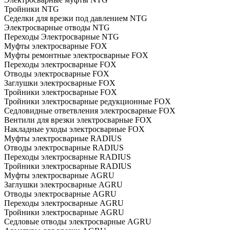
Тройники NTG
Седелки для врезки под давлением NTG
Электросварные отводы NTG
Переходы Электросварные NTG
Муфты электросварные FOX
Муфты ремонтные электросварные FOX
Переходы электросварные FOX
Отводы электросварные FOX
Заглушки электросварные FOX
Тройники электросварные FOX
Тройники электросварные редукционные FOX
Седловидные ответвления электросварные FOX
Вентили для врезки электросварные FOX
Накладные уходы электросварные FOX
Муфты электросварные RADIUS
Отводы электросварные RADIUS
Переходы электросварные RADIUS
Тройники электросварные RADIUS
Муфты электросварные AGRU
Заглушки электросварные AGRU
Отводы электросварные AGRU
Переходы электросварные AGRU
Тройники электросварные AGRU
Седловые отводы электросварные AGRU