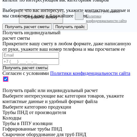
Выберите что вас интересует, укажите контактные данные и
Согласен с условиями
мы свяжемся с вами в ближайшее время.
Политики
конфиденциальности сайта
Получить расчет сметы
Получить прайс
Получить индивидуальный
расчет сметы
Прикрепите вашу смету в любом формате, даже написанную
от руки, укажите ваш номер телефона и мы просчитаем ее
Согласен с условиями
Политики конфиденциальности сайта
Получить прайс или индивидуальный расчет
Выберите интересующие вас категории товаров, укажите
контактные данные и удобный формат файла
Выберите категорию продукции
Трубы ПНД от производителя
Колодцы
Трубы в ППУ изоляции
Гофрированные трубы ПНД
Сварочное оборудование для труб ПНД