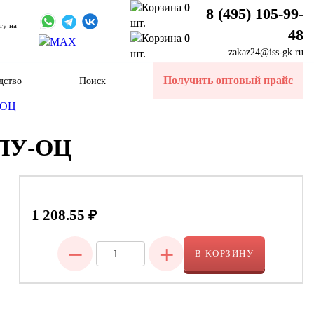
0
8 (495) 105-99-
шт.
ту на
48
0
zakaz24@iss-gk.ru
шт.
Получить оптовый прайс
дство
Поиск
-ОЦ
ППУ-ОЦ
1 208.55
₽
−
+
В КОРЗИНУ