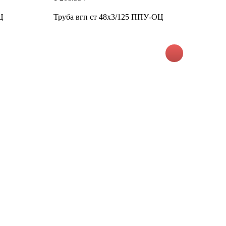
Ц
Труба вгп ст 48х3/125 ППУ-ОЦ
1
Т