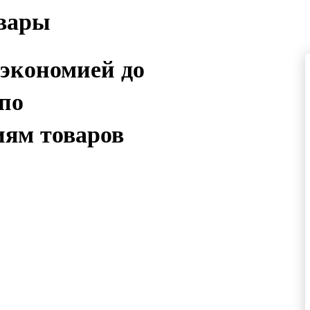
овары
 экономией до
 по
иям товаров