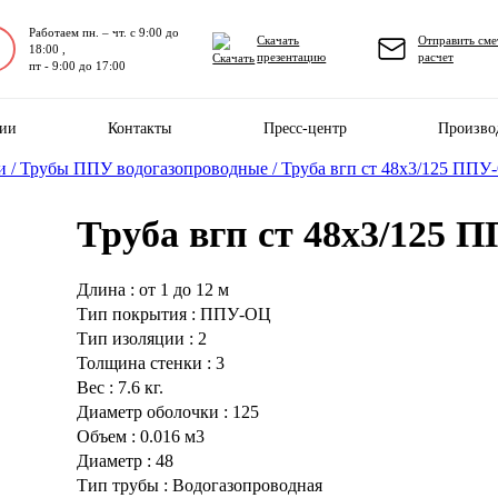
Работаем пн. – чт. с 9:00 до
Скачать
Отправить сме
18:00 ,
презентацию
расчет
пт - 9:00 до 17:00
нии
Контакты
Пресс-центр
Произво
и /
Трубы ППУ водогазопроводные /
Труба вгп ст 48х3/125 ППУ
Труба вгп ст 48х3/125 
Длина : от 1 до 12 м
Тип покрытия : ППУ-ОЦ
Тип изоляции : 2
Толщина стенки : 3
Вес : 7.6 кг.
Диаметр оболочки : 125
Объем : 0.016 м3
Диаметр : 48
Тип трубы : Водогазопроводная