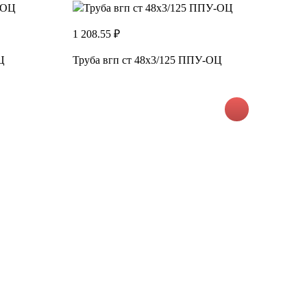
1 208.55 ₽
Ц
Труба вгп ст 48х3/125 ППУ-ОЦ
1
Т