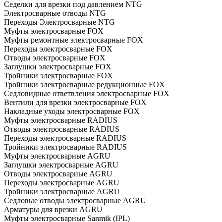
Седелки для врезки под давлением NTG
Электросварные отводы NTG
Переходы Электросварные NTG
Муфты электросварные FOX
Муфты ремонтные электросварные FOX
Переходы электросварные FOX
Отводы электросварные FOX
Заглушки электросварные FOX
Тройники электросварные FOX
Тройники электросварные редукционные FOX
Седловидные ответвления электросварные FOX
Вентили для врезки электросварные FOX
Накладные уходы электросварные FOX
Муфты электросварные RADIUS
Отводы электросварные RADIUS
Переходы электросварные RADIUS
Тройники электросварные RADIUS
Муфты электросварные AGRU
Заглушки электросварные AGRU
Отводы электросварные AGRU
Переходы электросварные AGRU
Тройники электросварные AGRU
Седловые отводы электросварные AGRU
Арматуры для врезки AGRU
Муфты электросварные Sanmik (IPL)