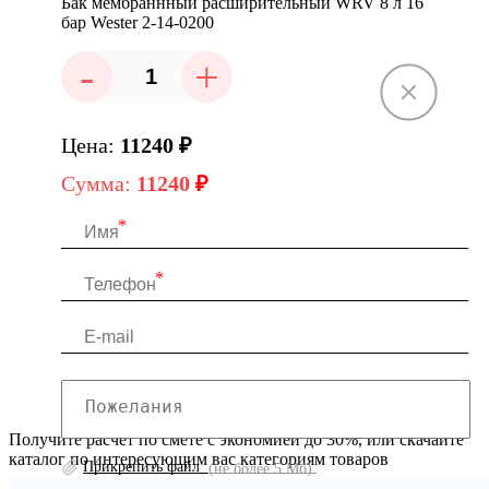
Бак мембраннный расширительный WRV 8 л 16
бар Wester 2-14-0200
-
+
Цена:
11240
₽
Сумма:
11240
₽
Получите расчет по смете с экономией до 30%, или скачайте
каталог по интересующим вас категориям товаров
Прикрепить файл
(не более 5 Мб)