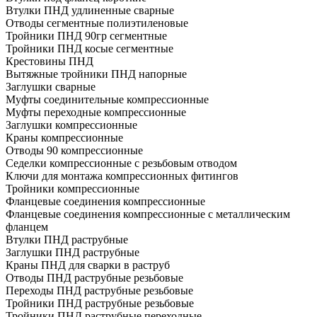
Втулки ПНД удлиненные сварные
Отводы сегментные полиэтиленовые
Тройники ПНД 90гр сегментные
Тройники ПНД косые сегментные
Крестовины ПНД
Вытяжные тройники ПНД напорные
Заглушки сварные
Муфты соединительные компрессионные
Муфты переходные компрессионные
Заглушки компрессионные
Краны компрессионные
Отводы 90 компрессионные
Седелки компрессионные с резьбовым отводом
Ключи для монтажа компрессионных фитингов
Тройники компрессионные
Фланцевые соединения компрессионные
Фланцевые соединения компрессионные с металлическим
фланцем
Втулки ПНД раструбные
Заглушки ПНД раструбные
Краны ПНД для сварки в раструб
Отводы ПНД раструбные резьбовые
Переходы ПНД раструбные резьбовые
Тройники ПНД раструбные резьбовые
Тройники ПНД раструбные переходные