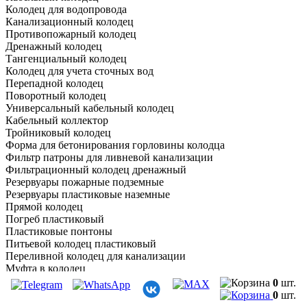
Колодец для водопровода
Канализационный колодец
Противопожарный колодец
Дренажный колодец
Тангенциальный колодец
Колодец для учета сточных вод
Перепадной колодец
Поворотный колодец
Универсальный кабельный колодец
Кабельный коллектор
Тройниковый колодец
Форма для бетонирования горловины колодца
Фильтр патроны для ливневой канализации
Фильтрационный колодец дренажный
Резервуары пожарные подземные
Резервуары пластиковые наземные
Прямой колодец
Погреб пластиковый
Пластиковые понтоны
Питьевой колодец пластиковый
Переливной колодец для канализации
Муфта в колодец
Ливневый колодец дождеприемный
0
шт.
Лестница для колодца нержавеющая
0
шт.
Контрольный колодец для отбора проб