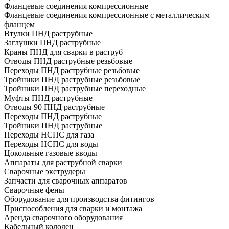
Фланцевые соединения компрессионные
Фланцевые соединения компрессионные с металлическим
фланцем
Втулки ПНД раструбные
Заглушки ПНД раструбные
Краны ПНД для сварки в раструб
Отводы ПНД раструбные резьбовые
Переходы ПНД раструбные резьбовые
Тройники ПНД раструбные резьбовые
Тройники ПНД раструбные переходные
Муфты ПНД раструбные
Отводы 90 ПНД раструбные
Переходы ПНД раструбные
Тройники ПНД раструбные
Переходы НСПС для газа
Переходы НСПС для воды
Цокольные газовые вводы
Аппараты для раструбной сварки
Сварочные экструдеры
Запчасти для сварочных аппаратов
Сварочные фены
Оборудование для производства фитингов
Приспособления для сварки и монтажа
Аренда сварочного оборудования
Кабельный колодец