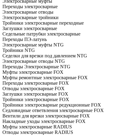
Электросварные муфты
Переходы электросварные
Электросварные отводы
Электросварные тройники
Тройники электросварные переходные
Заглушки электросварные
Седельные патрубки электросварные
Переходы ПЭ-латунь
Электросварные муфты NTG
Тройники NTG
Седелки для врезки под давлением NTG
Электросварные отводы NTG
Переходы Электросварные NTG
Муфты электросварные FOX
Муфты ремонтные электросварные FOX
Переходы электросварные FOX
Отводы электросварные FOX
Заглушки электросварные FOX
Тройники электросварные FOX
Тройники электросварные редукционные FOX
Седловидные ответвления электросварные FOX
Вентили для врезки электросварные FOX
Накладные уходы электросварные FOX
Муфты электросварные RADIUS
Отводы электросварные RADIUS