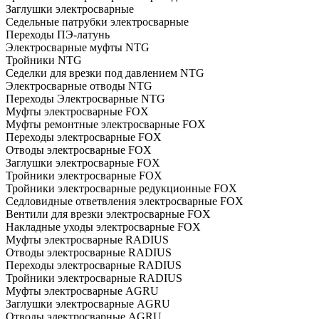
Заглушки электросварные
Седельные патрубки электросварные
Переходы ПЭ-латунь
Электросварные муфты NTG
Тройники NTG
Седелки для врезки под давлением NTG
Электросварные отводы NTG
Переходы Электросварные NTG
Муфты электросварные FOX
Муфты ремонтные электросварные FOX
Переходы электросварные FOX
Отводы электросварные FOX
Заглушки электросварные FOX
Тройники электросварные FOX
Тройники электросварные редукционные FOX
Седловидные ответвления электросварные FOX
Вентили для врезки электросварные FOX
Накладные уходы электросварные FOX
Муфты электросварные RADIUS
Отводы электросварные RADIUS
Переходы электросварные RADIUS
Тройники электросварные RADIUS
Муфты электросварные AGRU
Заглушки электросварные AGRU
Отводы электросварные AGRU