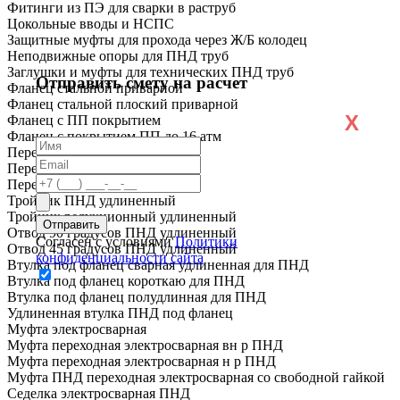
Фитинги из ПЭ для сварки в раструб
Цокольные вводы и НСПС
Защитные муфты для прохода через Ж/Б колодец
Неподвижные опоры для ПНД труб
Заглушки и муфты для технических ПНД труб
Отправить смету на расчет
Фланец стальной приварной
Фланец стальной плоский приварной
X
Фланец с ПП покрытием
Фланец с покрытием ПП до 16 атм
Переход ПНД короткий
Переход ПНД удлиненный
Переход ПЭ сталь
Тройник ПНД удлиненный
Тройник редукционный удлиненный
Отвод 90 градусов ПНД удлиненный
Согласен с условиями
Политики
Отвод 45 градусов ПНД удлиненный
конфиденциальности сайта
Втулка под фланец сварная удлиненная для ПНД
Втулка под фланец короткаю для ПНД
Втулка под фланец полудлинная для ПНД
Удлиненная втулка ПНД под фланец
Муфта электросварная
Муфта переходная электросварная вн р ПНД
Муфта переходная электросварная н р ПНД
Муфта ПНД переходная электросварная со свободной гайкой
Седелка электросварная ПНД