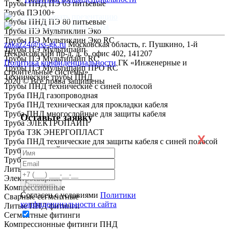
Трубы ПНД ПЭ 63 питьевые
Труба ПЭ100+
Скачать презентацию
Трубы ПНД ПЭ 80 питьевые
Скачать реквизиты
Трубы ПЭ Мультиклин Эко
Трубы ПЭ Мультиклин Эко RC
zakaz24@iss-gk.ru
Московская область, г. Пушкино, 1-й
Трубы ПЭ Мультипайп
Некрасовский пр-д, д. 6, офис 402, 141207
Трубы ПЭ Мультипайп RC
Политика конфиденциальности
ГК «Инженерные и
Трубы ПЭ Мультипайп ПРО RC
строительные системы»
Технические трубы ПНД
2020 © Все права защищены
Трубы ПНД технические с синей полосой
Труба ПНД газопроводная
Труба ПНД техническая для прокладки кабеля
Труба ПНД многослойные для защиты кабеля
Оставьте заявку
Труба ЭЛЕКТРОПАЙП
Труба ТЗК ЭНЕРГОПЛАСТ
X
Труба ПНД технические для защиты кабеля с синей полосой
Труба ЭКОЛАЙН
Труба ГОСТ Р МЭК
Литые
Электросварные
Компрессионные
Согласен с условиями
Политики
Сварные сегментные
конфиденциальности сайта
Литые ПНД фитинги
Сегментные фитинги
Компрессионные фитинги ПНД