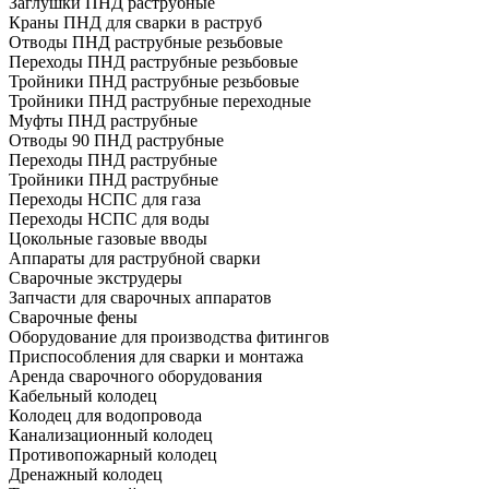
Заглушки ПНД раструбные
Краны ПНД для сварки в раструб
Отводы ПНД раструбные резьбовые
Переходы ПНД раструбные резьбовые
Тройники ПНД раструбные резьбовые
Тройники ПНД раструбные переходные
Муфты ПНД раструбные
Отводы 90 ПНД раструбные
Переходы ПНД раструбные
Тройники ПНД раструбные
Переходы НСПС для газа
Переходы НСПС для воды
Цокольные газовые вводы
Аппараты для раструбной сварки
Сварочные экструдеры
Запчасти для сварочных аппаратов
Сварочные фены
Оборудование для производства фитингов
Приспособления для сварки и монтажа
Аренда сварочного оборудования
Кабельный колодец
Колодец для водопровода
Канализационный колодец
Противопожарный колодец
Дренажный колодец