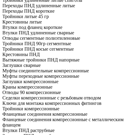
Тройники удлиненные литые спиготы
Переходы ПНД удлиненные литые
Переходы ПНД короткие
Тройники литые 45 гр
Крестовины литые
Втулки под фланец короткие
Втулки ПНД удлиненные сварные
Отводы сегментные полиэтиленовые
Тройники ПНД 90гр сегментные
Тройники ПНД косые сегментные
Крестовины ПНД
Вытяжные тройники ПНД напорные
Заглушки сварные
Муфты соединительные компрессионные
Муфты переходные компрессионные
Заглушки компрессионные
Краны компрессионные
Отводы 90 компрессионные
Седелки компрессионные с резьбовым отводом
Ключи для монтажа компрессионных фитингов
Тройники компрессионные
Фланцевые соединения компрессионные
Фланцевые соединения компрессионные с металлическим
фланцем
Втулки ПНД раструбные