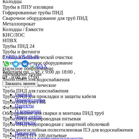
Колодцы
Трубы в ППУ изоляции
Гофрированные трубы ПНД
Сварочное оборудование для труб ПНД
Металлопрокат
Колодцы / Емкости
КНС/ЛОС
НПВХ
Трубы ПНД 24
Трубы и фитинги
8 (495) 105-99-48
Cтанция биологической очистки
Противопожарное оборудование
Насосное оборудование
Работаем пн. – чт. с 9:00 до 18:00 ,
Дренажные трубы
пт - 9:00 до 17:00
Труба ПНД для водоснабжения
Заказать звонок
Трубы ПНД технические
Труба ПНД для газоснабжения
Главная
Труба ПНД для прокладки и защиты кабеля
Производство
Труба ПНД для ГНБ
Проекты
Фитинги
О компании
Оборудование для сварки и монтажа ПНД труб
Пресс-центр
Труба ПНД водопроводная питьевая
Контакты
Труба ПНД водопроводная с защитной оболочкой
Труба многослойная полиэтиленовая ПЭ для водоснабжения
Вакансии
Трубы ПНД ПЭ 100 питьевые
Политика конфиденциальности