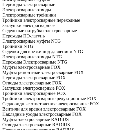
Переходы электросварные
Электросварные отводы
Электросварные тройники
Тройники электросварные переходные
Заглушки электросварные
Седельные патрубки электросварные
Переходы ПЭ-латунь
Электросварные муфты NTG
Тройники NTG
Седелки для врезки под давлением NTG
Электросварные отводы NTG
Переходы Электросварные NTG
Муфты электросварные FOX
Муфты ремонтные электросварные FOX
Переходы электросварные FOX
Отводы электросварные FOX
Заглушки электросварные FOX
Тройники электросварные FOX
Тройники электросварные редукционные FOX
Седловидные ответвления электросварные FOX
Вентили для врезки электросварные FOX
Накладные уходы электросварные FOX
Муфты электросварные RADIUS
Отводы электросварные RADIUS
Переходы электросварные RADIUS