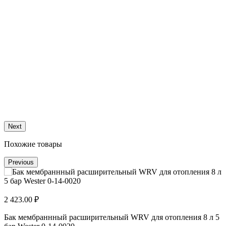
л
Next
Похожие товары
Previous
2 423.00 ₽
2
Бак мембраннный расширительный WRV для отопления 8 л 5
Б