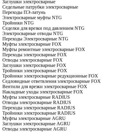
Заглушки электросварные
Седельные патрубки электросварные
Переходы ПЭ-латунь
Электросварные муфты NTG
Тройники NTG
Седелки для врезки под давлением NTG
Электросварные отводы NTG
Переходы Электросварные NTG
Муфты электросварные FOX
Муфты ремонтные электросварные FOX
Переходы электросварные FOX
Отводы электросварные FOX
Заглушки электросварные FOX
Тройники электросварные FOX
Тройники электросварные редукционные FOX
Седловидные ответвления электросварные FOX
Вентили для врезки электросварные FOX
Накладные уходы электросварные FOX
Муфты электросварные RADIUS
Отводы электросварные RADIUS
Переходы электросварные RADIUS
Тройники электросварные RADIUS
Муфты электросварные AGRU
Заглушки электросварные AGRU
Отводы электросварные AGRU