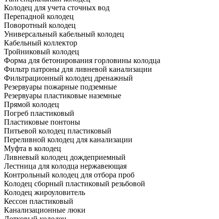
Колодец для учета сточных вод
Перепадной колодец
Поворотный колодец
Универсальный кабельный колодец
Кабельный коллектор
Тройниковый колодец
Форма для бетонирования горловины колодца
Фильтр патроны для ливневой канализации
Фильтрационный колодец дренажный
Резервуары пожарные подземные
Резервуары пластиковые наземные
Прямой колодец
Погреб пластиковый
Пластиковые понтоны
Питьевой колодец пластиковый
Переливной колодец для канализации
Муфта в колодец
Ливневый колодец дождеприемный
Лестница для колодца нержавеющая
Контрольный колодец для отбора проб
Колодец сборный пластиковый резьбовой
Колодец жироуловитель
Кессон пластиковый
Канализационные люки
Лотковый колодец