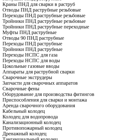
Краны ПНД для сварки в раструб
Отводы ПНД раструбные резьбовые
Переходы ПНД раструбные резьбовые
Тройники ПНД раструбные резьбовые
Тройники ПНД раструбные переходные
Муфты ПНД раструбные
Отводы 90 ПНД раструбные
Переходы ПНД раструбные
Тройники ПНД раструбные
Переходы НСПС для газа
Переходы НСПС для воды
Цокольные газовые вводы
Аппараты для раструбной сварки
Сварочные экструдеры
Запчасти для сварочных аппаратов
Сварочные фены
Оборудование для производства фитингов
Приспособления для сварки и монтажа
Аренда сварочного оборудования
Кабельный колодец
Колодец для водопровода
Канализационный колодец
Противопожарный колодец
Дренажный колодец
Тангенциальный колодец