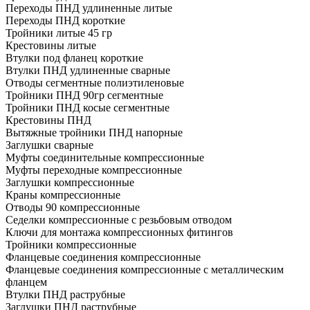
Переходы ПНД удлиненные литые
Переходы ПНД короткие
Тройники литые 45 гр
Крестовины литые
Втулки под фланец короткие
Втулки ПНД удлиненные сварные
Отводы сегментные полиэтиленовые
Тройники ПНД 90гр сегментные
Тройники ПНД косые сегментные
Крестовины ПНД
Вытяжные тройники ПНД напорные
Заглушки сварные
Муфты соединительные компрессионные
Муфты переходные компрессионные
Заглушки компрессионные
Краны компрессионные
Отводы 90 компрессионные
Седелки компрессионные с резьбовым отводом
Ключи для монтажа компрессионных фитингов
Тройники компрессионные
Фланцевые соединения компрессионные
Фланцевые соединения компрессионные с металлическим
фланцем
Втулки ПНД раструбные
Заглушки ПНД раструбные