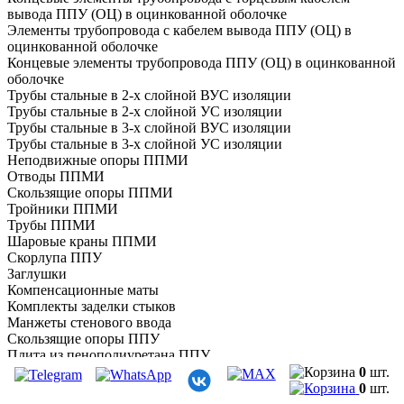
вывода ППУ (ОЦ) в оцинкованной оболочке
Элементы трубопровода с кабелем вывода ППУ (ОЦ) в
оцинкованной оболочке
Концевые элементы трубопровода ППУ (ОЦ) в оцинкованной
оболочке
Трубы стальные в 2-х слойной ВУС изоляции
Трубы стальные в 2-х слойной УС изоляции
Трубы стальные в 3-х слойной ВУС изоляции
Трубы стальные в 3-х слойной УС изоляции
Неподвижные опоры ППМИ
Отводы ППМИ
Скользящие опоры ППМИ
Тройники ППМИ
Трубы ППМИ
Шаровые краны ППМИ
Скорлупа ППУ
Заглушки
Компенсационные маты
Комплекты заделки стыков
Манжеты стенового ввода
Скользящие опоры ППУ
Плита из пенополиуретана ППУ
Трубы гофрированные для хозяйственно-бытовой и ливневой
0
шт.
канализации
0
шт.
Трубы для защиты и прокладки кабеля