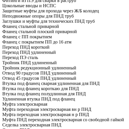
Фитинги из ПЭ для сварки в раструб
Цокольные вводы и НСПС
Защитные муфты для прохода через Ж/Б колодец
Неподвижные опоры для ПНД труб
Заглушки и муфты для технических ПНД труб
Фланец стальной приварной
Фланец стальной плоский приварной
Фланец с ПП покрытием
Фланец с покрытием ПП до 16 атм
Переход ПНД короткий
Переход ПНД удлиненный
Переход ПЭ сталь
Тройник ПНД удлиненный
Тройник редукционный удлиненный
Отвод 90 градусов ПНД удлиненный
Отвод 45 градусов ПНД удлиненный
Втулка под фланец сварная удлиненная для ПНД
Втулка под фланец короткаю для ПНД
Втулка под фланец полудлинная для ПНД
Удлиненная втулка ПНД под фланец
Муфта электросварная
Муфта переходная электросварная вн р ПНД
Муфта переходная электросварная н р ПНД
Муфта ПНД переходная электросварная со свободной гайкой
Седелка электросварная ПНД