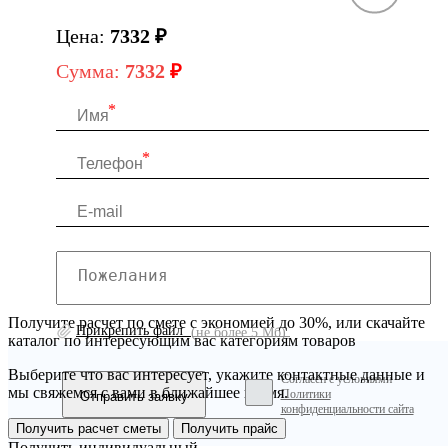
Цена:
7332
₽
Сумма:
7332
₽
Получите расчет по смете с экономией до 30%, или скачайте
Прикрепить файл
(не более 5 Мб)
каталог по интересующим вас категориям товаров
Выберите что вас интересует, укажите контактные данные и
Согласен с условиями
мы свяжемся с вами в ближайшее время.
Политики
конфиденциальности сайта
Получить расчет сметы
Получить прайс
Получить индивидуальный