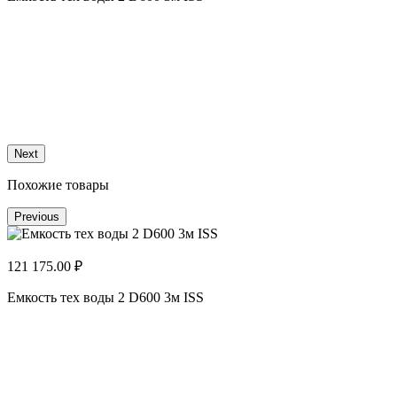
1
Е
Next
Похожие товары
Previous
121 175.00 ₽
Емкость тех воды 2 D600 3м ISS
1