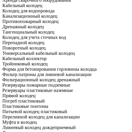
Аренда сварочного оборудования
Кабельный колодец
Колодец для водопровода
Канализационный колодец
Противопожарный колодец
Дренажный колодец
Тангенциальный колодец
Колодец для учета сточных вод
Перепадной колодец
Поворотный колодец
Универсальный кабельный колодец
Кабельный коллектор
Тройниковый колодец
Форма для бетонирования горловины колодца
Фильтр патроны для ливневой канализации
Фильтрационный колодец дренажный
Резервуары пожарные подземные
Резервуары пластиковые наземные
Прямой колодец
Погреб пластиковый
Пластиковые понтоны
Питьевой колодец пластиковый
Переливной колодец для канализации
Муфта в колодец
Ливневый колодец дождеприемный