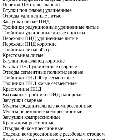
Переход ПЭ сталь сварной
Втулки под фланец удлиненные
Отводы удлиненные литые
Заглушки литые ПНД
Тройники редукционные удлиненные литые
Тройники удлиненные литые спиготы
Переходы ПНД удлиненные литые
Переходы ПНД короткие
Тройники литые 45 гр
Крестовины литые
Втулки под фланец короткие
Втулки ПНД удлиненные сварные
Отводы сегментные полиэтиленовые
Тройники ПНД 90гр сегментные
Тройники ПНД косые сегментные
Крестовины ПНД
Вытяжные тройники ПНД напорные
Заглушки сварные
Муфты соединительные компрессионные
Муфты переходные компрессионные
Заглушки компрессионные
Краны компрессионные
Отводы 90 компрессионные
Седелки компрессионные с резьбовым отводом
Ключи для монтажа компрессионных фитингов