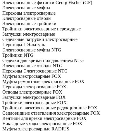
Электросварные фитинги Georg Fischer (GF)
Электросварные муфты
Переходы электросварные
Электросварные отводы
Электросварные тройники
Тройники электросварные переходные
Заглушки электросварные
Седельные патрубки электросварные
Переходы ПЭ-латунь
Электросварные муфты NTG
Тройники NTG
Седелки для врезки под давлением NTG
Электросварные отводы NTG
Переходы Электросварные NTG
Муфты электросварные FOX
Муфты ремонтные электросварные FOX
Переходы электросварные FOX
Отводы электросварные FOX
Заглушки электросварные FOX
Тройники электросварные FOX
Тройники электросварные редукционные FOX
Седловидные ответвления электросварные FOX
Вентили для врезки электросварные FOX
Накладные уходы электросварные FOX
Муфты электросварные RADIUS