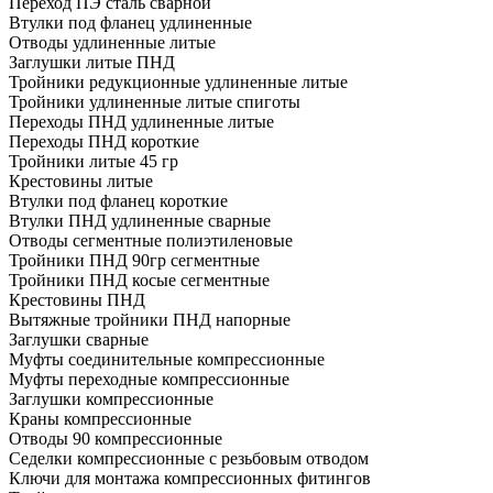
Переход ПЭ сталь сварной
Втулки под фланец удлиненные
Отводы удлиненные литые
Заглушки литые ПНД
Тройники редукционные удлиненные литые
Тройники удлиненные литые спиготы
Переходы ПНД удлиненные литые
Переходы ПНД короткие
Тройники литые 45 гр
Крестовины литые
Втулки под фланец короткие
Втулки ПНД удлиненные сварные
Отводы сегментные полиэтиленовые
Тройники ПНД 90гр сегментные
Тройники ПНД косые сегментные
Крестовины ПНД
Вытяжные тройники ПНД напорные
Заглушки сварные
Муфты соединительные компрессионные
Муфты переходные компрессионные
Заглушки компрессионные
Краны компрессионные
Отводы 90 компрессионные
Седелки компрессионные с резьбовым отводом
Ключи для монтажа компрессионных фитингов