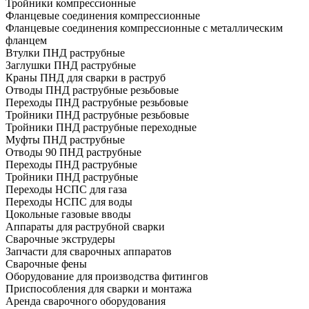
Тройники компрессионные
Фланцевые соединения компрессионные
Фланцевые соединения компрессионные с металлическим
фланцем
Втулки ПНД раструбные
Заглушки ПНД раструбные
Краны ПНД для сварки в раструб
Отводы ПНД раструбные резьбовые
Переходы ПНД раструбные резьбовые
Тройники ПНД раструбные резьбовые
Тройники ПНД раструбные переходные
Муфты ПНД раструбные
Отводы 90 ПНД раструбные
Переходы ПНД раструбные
Тройники ПНД раструбные
Переходы НСПС для газа
Переходы НСПС для воды
Цокольные газовые вводы
Аппараты для раструбной сварки
Сварочные экструдеры
Запчасти для сварочных аппаратов
Сварочные фены
Оборудование для производства фитингов
Приспособления для сварки и монтажа
Аренда сварочного оборудования