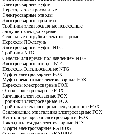
Электросварные муфты
Переходы электросварные
Электросварные отводы
Электросварные тройники
Тройники электросварные переходные
Заглушки электросварные
Седельные патрубки электросварные
Переходы ПЭ-латунь
Электросварные муфты NTG
Тройники NTG
Седелки для врезки под давлением NTG
Электросварные отводы NTG
Переходы Электросварные NTG
Муфты электросварные FOX
Муфты ремонтные электросварные FOX
Переходы электросварные FOX
Отводы электросварные FOX
Заглушки электросварные FOX
Тройники электросварные FOX
Тройники электросварные редукционные FOX
Седловидные ответвления электросварные FOX
Вентили для врезки электросварные FOX
Накладные уходы электросварные FOX
Муфты электросварные RADIUS
Отводы электросварные RADIUS