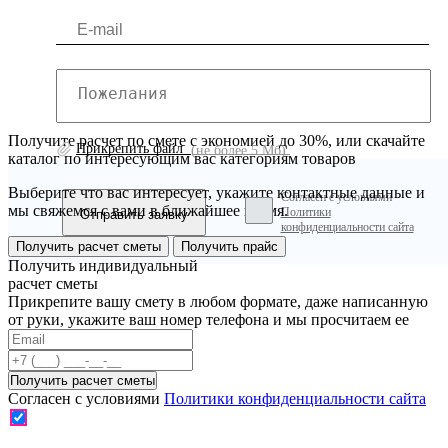
Получите расчет по смете с экономией до 30%, или скачайте
Прикрепить файл
(не более 5 Мб)
каталог по интересующим вас категориям товаров
Выберите что вас интересует, укажите контактные данные и
Согласен с условиями
мы свяжемся с вами в ближайшее время.
Политики
конфиденциальности сайта
Получить расчет сметы
Получить прайс
Получить индивидуальный
расчет сметы
Прикрепите вашу смету в любом формате, даже написанную
от руки, укажите ваш номер телефона и мы просчитаем ее
Согласен с условиями
Политики конфиденциальности сайта