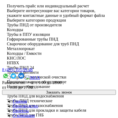
Получить прайс или индивидуальный расчет
Выберите интересующие вас категории товаров,
укажите контактные данные и удобный формат файла
Выберите категорию продукции
Трубы ПНД от производителя
Колодцы
Трубы в ППУ изоляции
Гофрированные трубы ПНД
Сварочное оборудование для труб ПНД
Металлопрокат
Колодцы / Емкости
КНС/ЛОС
НПВХ
Трубы ПНД 24
8 (495) 105-99-48
Трубы и фитинги
Cтанция биологической очистки
Противопожарное оборудование
Работаем пн. – чт. с 9:00 до 18:00 ,
Насосное оборудование
пт - 9:00 до 17:00
Дренажные трубы
Заказать звонок
Труба ПНД для водоснабжения
Трубы ПНД технические
Главная
Труба ПНД для газоснабжения
Производство
Труба ПНД для прокладки и защиты кабеля
Проекты
Труба ПНД для ГНБ
О компании