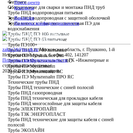
Фитинги
Пресс-центр
Оборудование для сварки и монтажа ПНД труб
Контакты
Труба ПНД водопроводная питьевая
Труба ПНД водопроводная с защитной оболочкой
Вакансии
Труба многослойная полиэтиленовая ПЭ для
Политика конфиденциальности
водоснабжения
Скачать презентацию
Трубы ПНД ПЭ 100 питьевые
Скачать реквизиты
Трубы ПНД ПЭ 63 питьевые
Труба ПЭ100+
zakaz24@iss-gk.ru
Московская область, г. Пушкино, 1-й
Трубы ПНД ПЭ 80 питьевые
Некрасовский пр-д, д. 6, офис 402, 141207
Трубы ПЭ Мультиклин Эко
Политика конфиденциальности
ГК «Инженерные и
Трубы ПЭ Мультиклин Эко RC
строительные системы»
Трубы ПЭ Мультипайп
2020 © Все права защищены
Трубы ПЭ Мультипайп RC
Трубы ПЭ Мультипайп ПРО RC
Технические трубы ПНД
Трубы ПНД технические с синей полосой
Труба ПНД газопроводная
Труба ПНД техническая для прокладки кабеля
Труба ПНД многослойные для защиты кабеля
Труба ЭЛЕКТРОПАЙП
Труба ТЗК ЭНЕРГОПЛАСТ
Труба ПНД технические для защиты кабеля с синей
полосой
Труба ЭКОЛАЙН