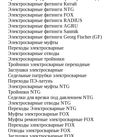
Электросварные фитинги Китай
Электросварные фитинги NTG
Электросварные фитинги FOX
Электросварные фитинги RADIUS
Электросварные фитинги AGRU
Электросварные фитинги Sanmik
Электросварные фитинги Georg Fischer (GF)
Электросварные муфты
Переходы электросварные
Электросварные отводы
Электросварные тройники
Тройники электросварные переходные
Заглушки электросварные
Седельные патрубки электросварные
Переходы ПЭ-латунь
Электросварные муфты NTG
Тройники NTG
Седелки для врезки под давлением NTG
Электросварные отводы NTG
Переходы Электросварные NTG
Муфты электросварные FOX
Муфты ремонтные электросварные FOX
Переходы электросварные FOX
Отводы электросварные FOX
Заглушки электросварные FOX