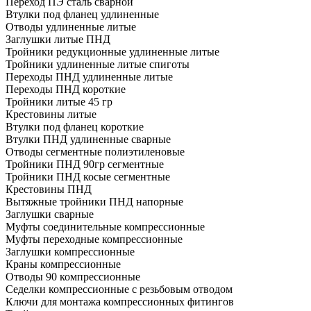
Переход ПЭ сталь сварной
Втулки под фланец удлиненные
Отводы удлиненные литые
Заглушки литые ПНД
Тройники редукционные удлиненные литые
Тройники удлиненные литые спиготы
Переходы ПНД удлиненные литые
Переходы ПНД короткие
Тройники литые 45 гр
Крестовины литые
Втулки под фланец короткие
Втулки ПНД удлиненные сварные
Отводы сегментные полиэтиленовые
Тройники ПНД 90гр сегментные
Тройники ПНД косые сегментные
Крестовины ПНД
Вытяжные тройники ПНД напорные
Заглушки сварные
Муфты соединительные компрессионные
Муфты переходные компрессионные
Заглушки компрессионные
Краны компрессионные
Отводы 90 компрессионные
Седелки компрессионные с резьбовым отводом
Ключи для монтажа компрессионных фитингов