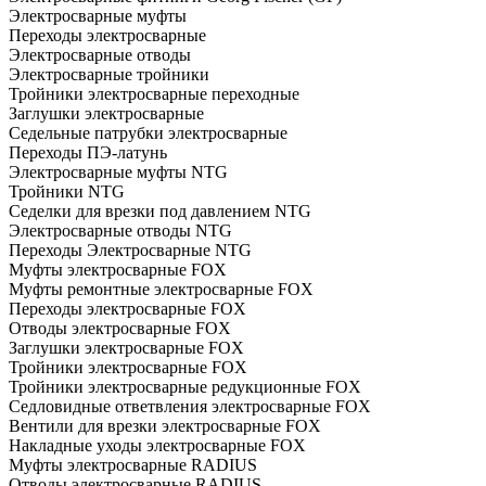
Электросварные муфты
Переходы электросварные
Электросварные отводы
Электросварные тройники
Тройники электросварные переходные
Заглушки электросварные
Седельные патрубки электросварные
Переходы ПЭ-латунь
Электросварные муфты NTG
Тройники NTG
Седелки для врезки под давлением NTG
Электросварные отводы NTG
Переходы Электросварные NTG
Муфты электросварные FOX
Муфты ремонтные электросварные FOX
Переходы электросварные FOX
Отводы электросварные FOX
Заглушки электросварные FOX
Тройники электросварные FOX
Тройники электросварные редукционные FOX
Седловидные ответвления электросварные FOX
Вентили для врезки электросварные FOX
Накладные уходы электросварные FOX
Муфты электросварные RADIUS
Отводы электросварные RADIUS