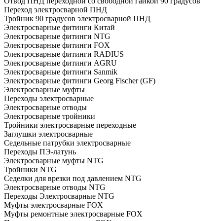
Отвод ПНД переходной со свободной гайкой 90 градусов
Переход электросварной ПНД
Тройник 90 градусов электросварной ПНД
Электросварные фитинги Китай
Электросварные фитинги NTG
Электросварные фитинги FOX
Электросварные фитинги RADIUS
Электросварные фитинги AGRU
Электросварные фитинги Sanmik
Электросварные фитинги Georg Fischer (GF)
Электросварные муфты
Переходы электросварные
Электросварные отводы
Электросварные тройники
Тройники электросварные переходные
Заглушки электросварные
Седельные патрубки электросварные
Переходы ПЭ-латунь
Электросварные муфты NTG
Тройники NTG
Седелки для врезки под давлением NTG
Электросварные отводы NTG
Переходы Электросварные NTG
Муфты электросварные FOX
Муфты ремонтные электросварные FOX