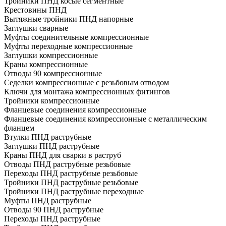
Тройники ПНД косые сегментные
Крестовины ПНД
Вытяжные тройники ПНД напорные
Заглушки сварные
Муфты соединительные компрессионные
Муфты переходные компрессионные
Заглушки компрессионные
Краны компрессионные
Отводы 90 компрессионные
Седелки компрессионные с резьбовым отводом
Ключи для монтажа компрессионных фитингов
Тройники компрессионные
Фланцевые соединения компрессионные
Фланцевые соединения компрессионные с металлическим
фланцем
Втулки ПНД раструбные
Заглушки ПНД раструбные
Краны ПНД для сварки в раструб
Отводы ПНД раструбные резьбовые
Переходы ПНД раструбные резьбовые
Тройники ПНД раструбные резьбовые
Тройники ПНД раструбные переходные
Муфты ПНД раструбные
Отводы 90 ПНД раструбные
Переходы ПНД раструбные