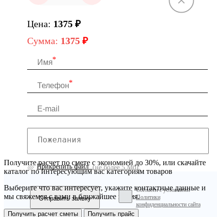
Цена:
1375
₽
Сумма:
1375
₽
Получите расчет по смете с экономией до 30%, или скачайте
Прикрепить файл
(не более 5 Мб)
каталог по интересующим вас категориям товаров
Выберите что вас интересует, укажите контактные данные и
Согласен с условиями
мы свяжемся с вами в ближайшее время.
Политики
конфиденциальности сайта
Получить расчет сметы
Получить прайс