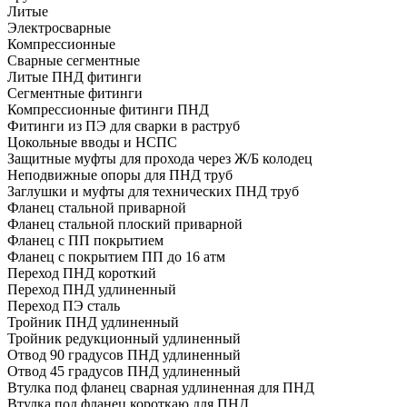
Литые
Электросварные
Компрессионные
Сварные сегментные
Литые ПНД фитинги
Сегментные фитинги
Компрессионные фитинги ПНД
Фитинги из ПЭ для сварки в раструб
Цокольные вводы и НСПС
Защитные муфты для прохода через Ж/Б колодец
Неподвижные опоры для ПНД труб
Заглушки и муфты для технических ПНД труб
Фланец стальной приварной
Фланец стальной плоский приварной
Фланец с ПП покрытием
Фланец с покрытием ПП до 16 атм
Переход ПНД короткий
Переход ПНД удлиненный
Переход ПЭ сталь
Тройник ПНД удлиненный
Тройник редукционный удлиненный
Отвод 90 градусов ПНД удлиненный
Отвод 45 градусов ПНД удлиненный
Втулка под фланец сварная удлиненная для ПНД
Втулка под фланец короткаю для ПНД