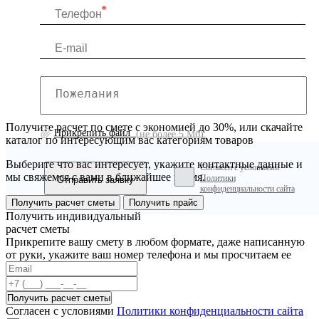
Получите расчет по смете с экономией до 30%, или скачайте
Прикрепить файл
(не более 5 Мб)
каталог по интересующим вас категориям товаров
Выберите что вас интересует, укажите контактные данные и
Согласен с условиями
мы свяжемся с вами в ближайшее время.
Политики
конфиденциальности сайта
Получить расчет сметы
Получить прайс
Получить индивидуальный
расчет сметы
Прикрепите вашу смету в любом формате, даже написанную
от руки, укажите ваш номер телефона и мы просчитаем ее
Согласен с условиями
Политики конфиденциальности сайта