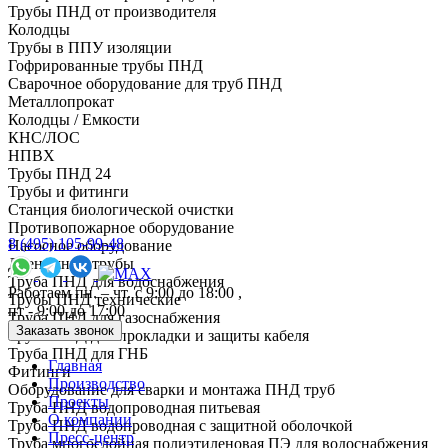
Трубы ПНД от производителя
Колодцы
Трубы в ППУ изоляции
Гофрированные трубы ПНД
Сварочное оборудование для труб ПНД
Металлопрокат
Колодцы / Емкости
КНС/ЛОС
НПВХ
Трубы ПНД 24
Трубы и фитинги
Cтанция биологической очистки
Противопожарное оборудование
8 (495) 105-99-48
Насосное оборудование
Дренажные трубы
Труба ПНД для водоснабжения
Работаем пн. – чт. с 9:00 до 18:00 ,
Трубы ПНД технические
пт - 9:00 до 17:00
Труба ПНД для газоснабжения
Заказать звонок
Труба ПНД для прокладки и защиты кабеля
Труба ПНД для ГНБ
Главная
Фитинги
Производство
Оборудование для сварки и монтажа ПНД труб
Проекты
Труба ПНД водопроводная питьевая
О компании
Труба ПНД водопроводная с защитной оболочкой
Пресс-центр
Труба многослойная полиэтиленовая ПЭ для водоснабжения