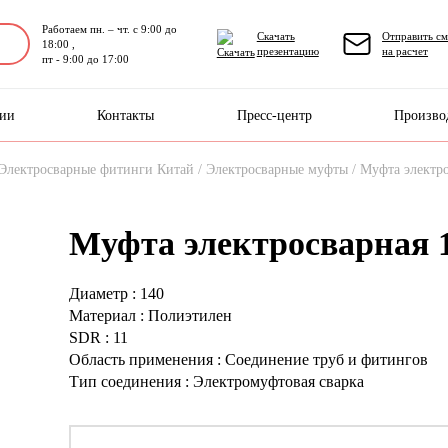
Работаем пн. – чт. с 9:00 до
Скачать
Отправить см
18:00 ,
презентацию
на расчет
пт - 9:00 до 17:00
нии
Контакты
Пресс-центр
Произво
Электросварные фитинги Китай /
Электросварные муфты /
Муфта электр
Муфта электросварная 
Диаметр : 140
Материал : Полиэтилен
SDR : 11
Область применения : Соединение труб и фитингов
Тип соединения : Электромуфтовая сварка