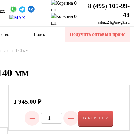
0
8 (495) 105-99-
шт.
ету
48
0
zakaz24@iss-gk.ru
шт.
Получить оптовый прайс
дство
Поиск
осварная 140 мм
140 мм
1 945.00
₽
−
+
В КОРЗИНУ