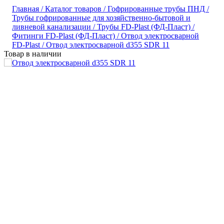
Главная /
Каталог товаров /
Гофрированные трубы ПНД /
Трубы гофрированные для хозяйственно-бытовой и
ливневой канализации /
Трубы FD-Plast (ФД-Пласт) /
Фитинги FD-Plast (ФД-Пласт) /
Отвод электросварной
FD-Plast /
Отвод электросварной d355 SDR 11
Товар в наличии