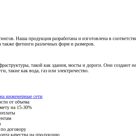
нгов. Наша продукция разработана и изготовлена в соответст
а также фитинги различных форм и размеров.
раструктуры, такой как здания, мосты и дороги. Они создают 
, такие как вода, газ или электричество.
 на инженерные сети
ости от объема
мету на 15-30%
 оплаты
ентам
и
 по договору
орта качества на продукцию