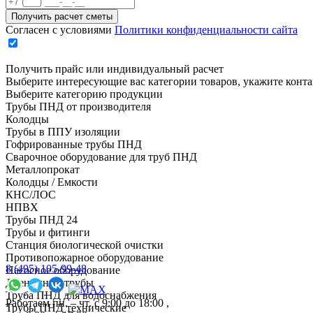
Согласен с условиями
Политики конфиденциальности сайта
Получить прайс или индивидуальный расчет
Выберите интересующие вас категории товаров, укажите конт
Выберите категорию продукции
Трубы ПНД от производителя
Колодцы
Трубы в ППУ изоляции
Гофрированные трубы ПНД
Сварочное оборудование для труб ПНД
Металлопрокат
Колодцы / Емкости
КНС/ЛОС
НПВХ
Трубы ПНД 24
Трубы и фитинги
Cтанция биологической очистки
Противопожарное оборудование
8 (495) 105-99-48
Насосное оборудование
Дренажные трубы
Труба ПНД для водоснабжения
Работаем пн. – чт. с 9:00 до 18:00 ,
Трубы ПНД технические