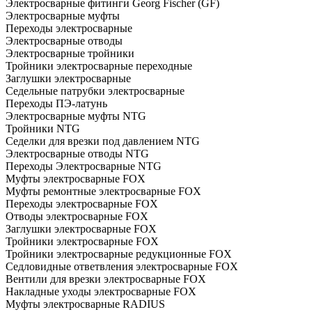
Электросварные фитинги Georg Fischer (GF)
Электросварные муфты
Переходы электросварные
Электросварные отводы
Электросварные тройники
Тройники электросварные переходные
Заглушки электросварные
Седельные патрубки электросварные
Переходы ПЭ-латунь
Электросварные муфты NTG
Тройники NTG
Седелки для врезки под давлением NTG
Электросварные отводы NTG
Переходы Электросварные NTG
Муфты электросварные FOX
Муфты ремонтные электросварные FOX
Переходы электросварные FOX
Отводы электросварные FOX
Заглушки электросварные FOX
Тройники электросварные FOX
Тройники электросварные редукционные FOX
Седловидные ответвления электросварные FOX
Вентили для врезки электросварные FOX
Накладные уходы электросварные FOX
Муфты электросварные RADIUS