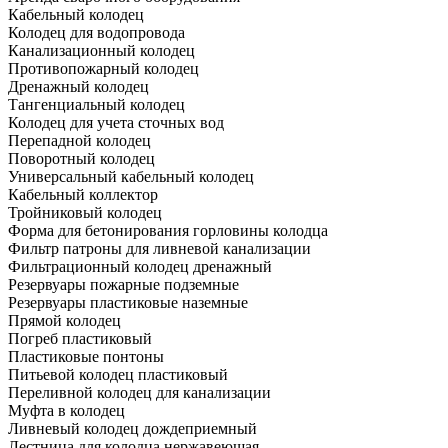
Кабельный колодец
Колодец для водопровода
Канализационный колодец
Противопожарный колодец
Дренажный колодец
Тангенциальный колодец
Колодец для учета сточных вод
Перепадной колодец
Поворотный колодец
Универсальный кабельный колодец
Кабельный коллектор
Тройниковый колодец
Форма для бетонирования горловины колодца
Фильтр патроны для ливневой канализации
Фильтрационный колодец дренажный
Резервуары пожарные подземные
Резервуары пластиковые наземные
Прямой колодец
Погреб пластиковый
Пластиковые понтоны
Питьевой колодец пластиковый
Переливной колодец для канализации
Муфта в колодец
Ливневый колодец дождеприемный
Лестница для колодца нержавеющая