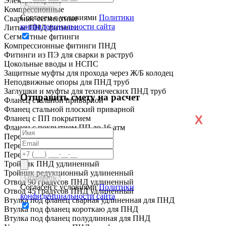
Электросварные
Компрессионные
Согласен с условиями
Политики
Сварные сегментные
конфиденциальности сайта
Литые ПНД фитинги
Сегментные фитинги
Компрессионные фитинги ПНД
Фитинги из ПЭ для сварки в раструб
Цокольные вводы и НСПС
Защитные муфты для прохода через Ж/Б колодец
Неподвижные опоры для ПНД труб
Заглушки и муфты для технических ПНД труб
Отправить смету на расчет
Фланец стальной приварной
Фланец стальной плоский приварной
X
Фланец с ПП покрытием
Фланец с покрытием ПП до 16 атм
Переход ПНД короткий
Переход ПНД удлиненный
Переход ПЭ сталь
Тройник ПНД удлиненный
Тройник редукционный удлиненный
Отвод 90 градусов ПНД удлиненный
Согласен с условиями
Политики
Отвод 45 градусов ПНД удлиненный
конфиденциальности сайта
Втулка под фланец сварная удлиненная для ПНД
Втулка под фланец короткаю для ПНД
Втулка под фланец полудлинная для ПНД