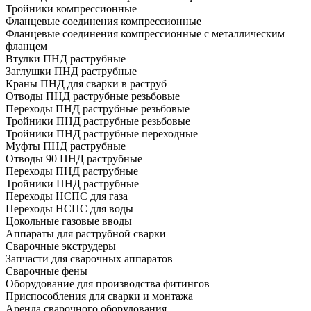
Тройники компрессионные
Фланцевые соединения компрессионные
Фланцевые соединения компрессионные с металлическим
фланцем
Втулки ПНД раструбные
Заглушки ПНД раструбные
Краны ПНД для сварки в раструб
Отводы ПНД раструбные резьбовые
Переходы ПНД раструбные резьбовые
Тройники ПНД раструбные резьбовые
Тройники ПНД раструбные переходные
Муфты ПНД раструбные
Отводы 90 ПНД раструбные
Переходы ПНД раструбные
Тройники ПНД раструбные
Переходы НСПС для газа
Переходы НСПС для воды
Цокольные газовые вводы
Аппараты для раструбной сварки
Сварочные экструдеры
Запчасти для сварочных аппаратов
Сварочные фены
Оборудование для производства фитингов
Приспособления для сварки и монтажа
Аренда сварочного оборудования