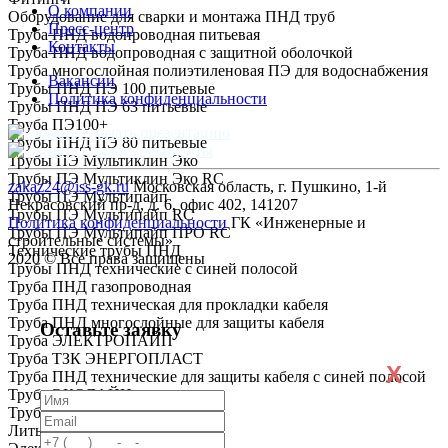
О компании
Оборудование для сварки и монтажа ПНД труб
Пресс-центр
Труба ПНД водопроводная питьевая
Контакты
Труба ПНД водопроводная с защитной оболочкой
Труба многослойная полиэтиленовая ПЭ для водоснабжения
Вакансии
Трубы ПНД ПЭ 100 питьевые
Политика конфиденциальности
Трубы ПНД ПЭ 63 питьевые
Труба ПЭ100+
Скачать презентацию
Трубы ПНД ПЭ 80 питьевые
Скачать реквизиты
Трубы ПЭ Мультиклин Эко
Трубы ПЭ Мультиклин Эко RC
zakaz24@iss-gk.ru
Московская область, г. Пушкино, 1-й
Трубы ПЭ Мультипайп
Некрасовский пр-д, д. 6, офис 402, 141207
Трубы ПЭ Мультипайп RC
Политика конфиденциальности
ГК «Инженерные и
Трубы ПЭ Мультипайп ПРО RC
строительные системы»
Технические трубы ПНД
2020 © Все права защищены
Трубы ПНД технические с синей полосой
Труба ПНД газопроводная
Труба ПНД техническая для прокладки кабеля
Труба ПНД многослойные для защиты кабеля
Оставьте заявку
Труба ЭЛЕКТРОПАЙП
Труба ТЗК ЭНЕРГОПЛАСТ
X
Труба ПНД технические для защиты кабеля с синей полосой
Труба ЭКОЛАЙН
Труба ГОСТ Р МЭК
Литые