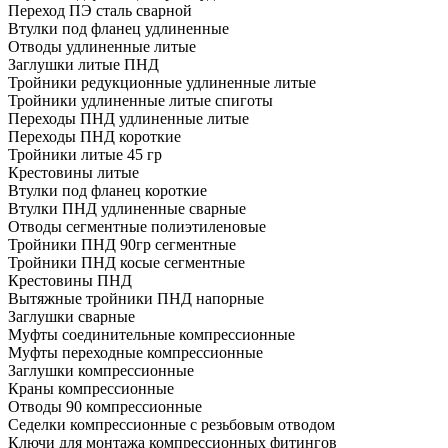
Переход ПЭ сталь сварной
Втулки под фланец удлиненные
Отводы удлиненные литые
Заглушки литые ПНД
Тройники редукционные удлиненные литые
Тройники удлиненные литые спиготы
Переходы ПНД удлиненные литые
Переходы ПНД короткие
Тройники литые 45 гр
Крестовины литые
Втулки под фланец короткие
Втулки ПНД удлиненные сварные
Отводы сегментные полиэтиленовые
Тройники ПНД 90гр сегментные
Тройники ПНД косые сегментные
Крестовины ПНД
Вытяжные тройники ПНД напорные
Заглушки сварные
Муфты соединительные компрессионные
Муфты переходные компрессионные
Заглушки компрессионные
Краны компрессионные
Отводы 90 компрессионные
Седелки компрессионные с резьбовым отводом
Ключи для монтажа компрессионных фитингов