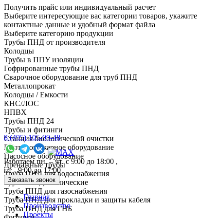
Получить прайс или индивидуальный расчет
Выберите интересующие вас категории товаров, укажите
контактные данные и удобный формат файла
Выберите категорию продукции
Трубы ПНД от производителя
Колодцы
Трубы в ППУ изоляции
Гофрированные трубы ПНД
Сварочное оборудование для труб ПНД
Металлопрокат
Колодцы / Емкости
КНС/ЛОС
НПВХ
Трубы ПНД 24
Трубы и фитинги
8 (495) 105-99-48
Cтанция биологической очистки
Противопожарное оборудование
Насосное оборудование
Работаем пн. – чт. с 9:00 до 18:00 ,
Дренажные трубы
пт - 9:00 до 17:00
Труба ПНД для водоснабжения
Заказать звонок
Трубы ПНД технические
Труба ПНД для газоснабжения
Главная
Труба ПНД для прокладки и защиты кабеля
Производство
Труба ПНД для ГНБ
Проекты
Фитинги