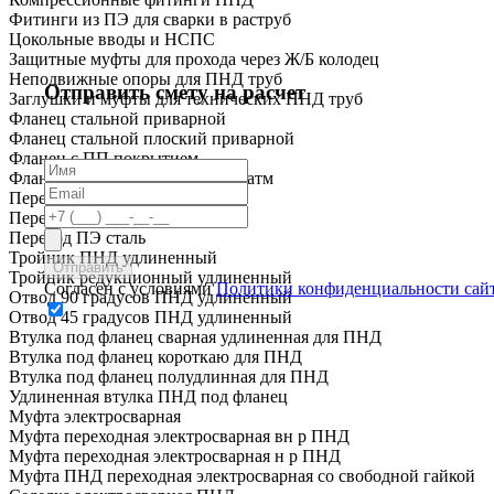
Фитинги из ПЭ для сварки в раструб
Цокольные вводы и НСПС
Защитные муфты для прохода через Ж/Б колодец
Неподвижные опоры для ПНД труб
Отправить смету на расчет
Заглушки и муфты для технических ПНД труб
Фланец стальной приварной
Фланец стальной плоский приварной
Фланец с ПП покрытием
Фланец с покрытием ПП до 16 атм
Переход ПНД короткий
Переход ПНД удлиненный
Переход ПЭ сталь
Тройник ПНД удлиненный
Тройник редукционный удлиненный
Согласен с условиями
Политики конфиденциальности сай
Отвод 90 градусов ПНД удлиненный
Отвод 45 градусов ПНД удлиненный
Втулка под фланец сварная удлиненная для ПНД
Втулка под фланец короткаю для ПНД
Втулка под фланец полудлинная для ПНД
Удлиненная втулка ПНД под фланец
Муфта электросварная
Муфта переходная электросварная вн р ПНД
Муфта переходная электросварная н р ПНД
Муфта ПНД переходная электросварная со свободной гайкой