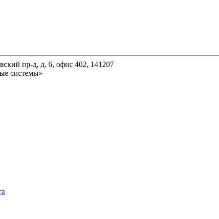
ский пр-д, д. 6, офис 402, 141207
ые системы»
та