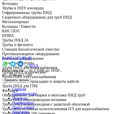
Колодцы
Трубы в ППУ изоляции
Гофрированные трубы ПНД
Сварочное оборудование для труб ПНД
Металлопрокат
Колодцы / Емкости
КНС/ЛОС
НПВХ
Трубы ПНД 24
Трубы и фитинги
Cтанция биологической очистки
Противопожарное оборудование
8 (495) 105-99-48
Насосное оборудование
Дренажные трубы
Труба ПНД для водоснабжения
Работаем пн. – чт. с 9:00 до 18:00 ,
Трубы ПНД технические
пт - 9:00 до 17:00
Труба ПНД для газоснабжения
Заказать звонок
Труба ПНД для прокладки и защиты кабеля
Труба ПНД для ГНБ
Главная
Фитинги
Производство
Оборудование для сварки и монтажа ПНД труб
Проекты
Труба ПНД водопроводная питьевая
О компании
Труба ПНД водопроводная с защитной оболочкой
Пресс-центр
Труба многослойная полиэтиленовая ПЭ для водоснабжения
Контакты
Трубы ПНД ПЭ 100 питьевые