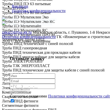
Трубы ПНД ПЭ 63 питьевые
Вакансии
Труба ПЭ100+
Политика конфиденциальности
Трубы ПНД ПЭ 80 питьевые
Трубы ПЭ Мультиклин Эко
Скачать презентацию
Трубы ПЭ Мультиклин Эко RC
Скачать реквизиты
Трубы ПЭ Мультипайп
Трубы ПЭ Мультипайп RC
zakaz24@iss-gk.ru
Московская область, г. Пушкино, 1-й Некрасов
Трубы ПЭ Мультипайп ПРО RC
Политика конфиденциальности
ГК «Инженерные и строительн
Технические трубы ПНД
2020 © Все права защищены
Трубы ПНД технические с синей полосой
Труба ПНД газопроводная
Труба ПНД техническая для прокладки кабеля
Труба ПНД многослойные для защиты кабеля
Оставьте заявку
Труба ЭЛЕКТРОПАЙП
Труба ТЗК ЭНЕРГОПЛАСТ
Труба ПНД технические для защиты кабеля с синей полосой
Труба ЭКОЛАЙН
Труба ГОСТ Р МЭК
Литые
Электросварные
Компрессионные
Согласен с условиями
Политики конфиденциальности сай
Сварные сегментные
Литые ПНД фитинги
Сегментные фитинги
Компрессионные фитинги ПНД