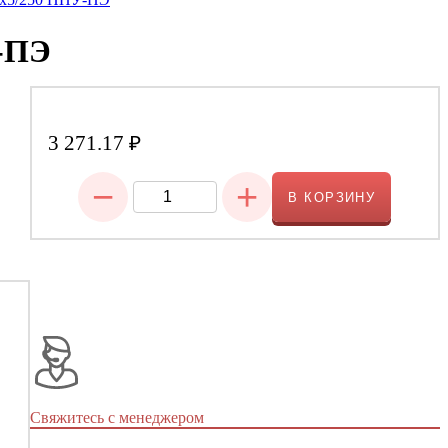
У-ПЭ
3 271.17
₽
−
+
В КОРЗИНУ
Свяжитесь с менеджером