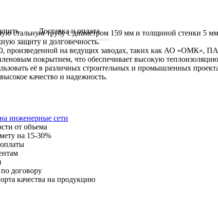
упить
Доставка и оплата
ную стальную трубу с диаметром 159 мм и толщиной стенки 5 мм
жную защиту и долговечность.
т.20, произведенной на ведущих заводах, таких как АО «ОМК»
леновым покрытием, что обеспечивает высокую теплоизоляцию 
пользовать её в различных строительных и промышленных проект
 высокое качество и надежность.
 на инженерные сети
ости от объема
мету на 15-30%
 оплаты
ентам
и
 по договору
орта качества на продукцию