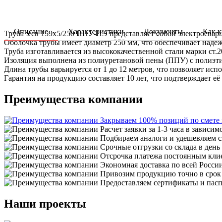
Описание
Характеристики
Документы
Как к
Труба э/св 159х5/250 ППУ-ПЭ представляет собой электросвар
Оболочка трубы имеет диаметр 250 мм, что обеспечивает наде
Труба изготавливается из высококачественной стали марки с
Изоляция выполнена из полиуретановой пены (ППУ) с полиэти
Длина трубы варьируется от 1 до 12 метров, что позволяет ис
Гарантия на продукцию составляет 10 лет, что подтверждает её
Преимущества компании
Закрываем 100% позиций по смете
Расчет заявки за 1-3 часа в зависим
Подбираем аналоги и удешевляем с
Срочные отгрузки со склада в день
Отсрочка платежа постоянным кли
Экономная доставка по всей Росси
Привозим продукцию точно в срок
Предоставляем сертификаты и пасп
Наши проекты