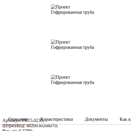
Описание
Характеристики
Документы
Как к
Артикул: PR15.0239;
ШтрихКод: 4620036208070;
Вес, кг: 0,3799;