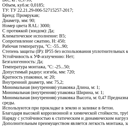
Объем, куб.м: 0,0185;
ТУ: ТУ 22.21.29-006-52715257-2017;
Бренд: Промрукав;
Диаметр, мм: 90;
Номер цвета RAL: 3000;
С протяжкой (зондом): Да;
Климатическое исполнение: В5;
Сопротивление сжатию, Н: 450;
Рабочая температура, °C: -55...90;
Степень защиты (IP): IP55 без использования уплотнительных 
Устойчивость к УФ-излучению: Нет;
Безгалогенность: Да;
Температура монтажа, °C: -25...50;
Допустимый радиус изгиба, мм: 720;
Кратность упаковки, м: 20;
Внутренний диаметр, мм: 75,2;
Минимальная (внутренняя) упаковка Длина, м: 1;
Минимальная (внутренняя) упаковка Ширина, м: 1;
Минимальная (внутренняя) упаковка Высота, м: 0,47 Предназ
среды.
Используются при прокладке в землю и заливке в бетон.
Благодаря высокой коррозионной и химической стойкости, труб
Наряду с устойчивостью к статическим и динамическим нагру
Дополнительным преимуществом является легкость монтажа, за