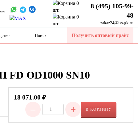
0
8 (495) 105-99-
шт.
ету
48
0
zakaz24@iss-gk.ru
шт.
Получить оптовый прайс
дство
Поиск
ПП FD OD1000 SN10
18 071.00
₽
−
+
В КОРЗИНУ