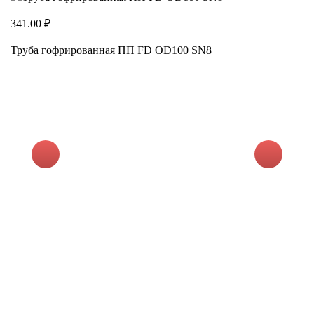
341.00 ₽
Труба гофрированная ПП FD OD100 SN8
39