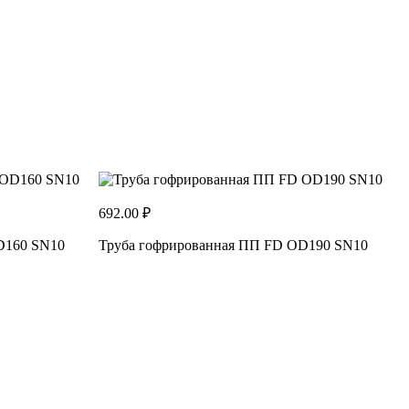
8
692.00 ₽
D160 SN10
Труба гофрированная ПП FD OD190 SN10