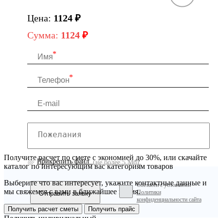
Цена:
1124
₽
Сумма:
1124
₽
Получите расчет по смете с экономией до 30%, или скачайте
Прикрепить файл
(не более 5 Мб)
каталог по интересующим вас категориям товаров
Выберите что вас интересует, укажите контактные данные и
Согласен с условиями
мы свяжемся с вами в ближайшее время.
Политики
конфиденциальности сайта
Получить расчет сметы
Получить прайс