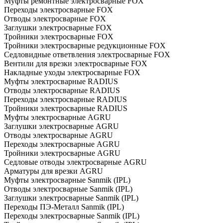
Муфты ремонтные электросварные FOX
Переходы электросварные FOX
Отводы электросварные FOX
Заглушки электросварные FOX
Тройники электросварные FOX
Тройники электросварные редукционные FOX
Седловидные ответвления электросварные FOX
Вентили для врезки электросварные FOX
Накладные уходы электросварные FOX
Муфты электросварные RADIUS
Отводы электросварные RADIUS
Переходы электросварные RADIUS
Тройники электросварные RADIUS
Муфты электросварные AGRU
Заглушки электросварные AGRU
Отводы электросварные AGRU
Переходы электросварные AGRU
Тройники электросварные AGRU
Седловые отводы электросварные AGRU
Арматуры для врезки AGRU
Муфты электросварные Sanmik (IPL)
Отводы электросварные Sanmik (IPL)
Заглушки электросварные Sanmik (IPL)
Переходы ПЭ-Металл Sanmik (IPL)
Переходы электросварные Sanmik (IPL)