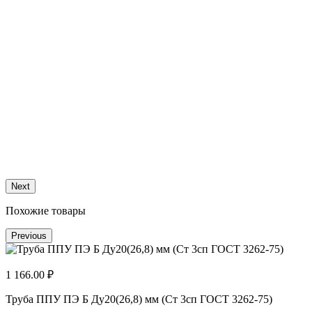
1
Т
Next
Похожие товары
Previous
1 166.00 ₽
Труба ППУ ПЭ Б Ду20(26,8) мм (Ст 3сп ГОСТ 3262-75)