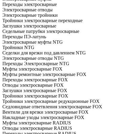
Переходы электросварные
Электросварные отводы
Электросварные тройники
Тройники электросварные переходные
Заглушки электросварные
Седельные патрубки электросварные
Переходы ПЭ-латунь
Электросварные муфты NTG
Тройники NTG
Седелки для врезки под давлением NTG
Электросварные отводы NTG
Переходы Электросварные NTG
Муфты электросварные FOX
Муфты ремонтные электросварные FOX
Переходы электросварные FOX
Отводы электросварные FOX
Заглушки электросварные FOX
Тройники электросварные FOX
Тройники электросварные редукционные FOX
Седловидные ответвления электросварные FOX
Вентили для врезки электросварные FOX
Накладные уходы электросварные FOX
Муфты электросварные RADIUS
Отводы электросварные RADIUS
Переходы электросварные RADIUS