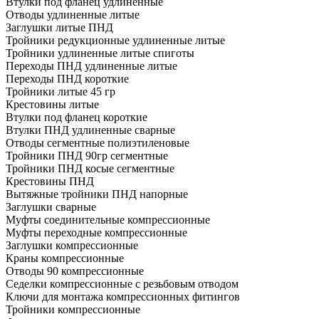
Втулки под фланец удлиненные
Отводы удлиненные литые
Заглушки литые ПНД
Тройники редукционные удлиненные литые
Тройники удлиненные литые спиготы
Переходы ПНД удлиненные литые
Переходы ПНД короткие
Тройники литые 45 гр
Крестовины литые
Втулки под фланец короткие
Втулки ПНД удлиненные сварные
Отводы сегментные полиэтиленовые
Тройники ПНД 90гр сегментные
Тройники ПНД косые сегментные
Крестовины ПНД
Вытяжные тройники ПНД напорные
Заглушки сварные
Муфты соединительные компрессионные
Муфты переходные компрессионные
Заглушки компрессионные
Краны компрессионные
Отводы 90 компрессионные
Седелки компрессионные с резьбовым отводом
Ключи для монтажа компрессионных фитингов
Тройники компрессионные