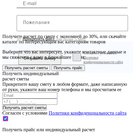
Получите расчет по смете с экономией до 30%, или скачайте
Прикрепить файл
(не более 5 Мб)
каталог по интересующим вас категориям товаров
Выберите что вас интересует, укажите контактные данные и
Согласен с условиями
мы свяжемся с вами в ближайшее время.
Политики
конфиденциальности сайта
Получить расчет сметы
Получить прайс
Получить индивидуальный
расчет сметы
Прикрепите вашу смету в любом формате, даже написанную
от руки, укажите ваш номер телефона и мы просчитаем ее
Согласен с условиями
Политики конфиденциальности сайта
Получить прайс или индивидуальный расчет