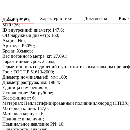
Описание
Характеристики
Документы
Как к
Диаметр: 160;
SDR: 26;
ID внутренний диаметр: 147.6;
OD наружный диаметр: 160;
Акция: Нет;
Артикул: P3050;
Бренд: Хемкор;
Вес погонного метра, кг: 27,691;
Гарантийный срок: 2 года;
Герметичность соединений с уплотнительным кольцом при деф
Гост: ГОСТ Р 51613-2000;
Диаметр номинальный, мм: 160;
Диаметр раструба, мм: 198,4;
Единица измерения: м;
Исполнение: Раструбное;
Коэффициент: 6;
Материал: Непластифицированный поливинилхлорид (НПВХ)
Материал клина: 147,6;
Материал корпуса: 6;
Наличие: в наличии;
Номинальное давление PN: 10;
Поверхность: Гладкая;