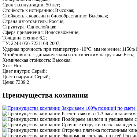
Срок эксплуатации: 50 лет;
Стойкость к истиранию: Высокая;
Стойкость к корозии и биоообрастанию: Высокая;
Страна изготовитель: Россия;
Структура: Однослойная;
Сфера применения: Водоснабжение;
Толщина стенки: 6,2;
ТУ: 2248-056-7231168-2007;
Ударная прочность при температуре -10°C, мм не менее: 1150⩾
Устойчивость к динамическим и статическим нагрузкам: Есть;
Химическая стойкость: Высокая;
Хит: Нет;
Цвет внутри: Серый;
Цвет снаружи: Серый;
Цена: 7339.2
Преимущества компании
Закрываем 100% позиций по смете
Расчет заявки за 1-3 часа в зависим
Подбираем аналоги и удешевляем с
Срочные отгрузки со склада в день
Отсрочка платежа постоянным кли
Экономная доставка по всей Росси