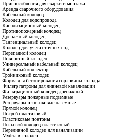
Приспособления для сварки и монтажа
Аренда сварочного оборудования
Кабельный колодец
Колодец для водопровода
Канализационный колодец
Противопожарный колодец
Дренажный колодец
Тангенциальный колодец
Колодец для учета сточных вод
Перепадной колодец
Поворотный колодец
Универсальный кабельный колодец
Кабельный коллектор
Тройниковый колодец
Форма для бетонирования горловины колодца
Фильтр патроны для ливневой канализации
Фильтрационный колодец дренажный
Резервуары пожарные подземные
Резервуары пластиковые наземные
Прямой колодец
Погреб пластиковый
Пластиковые понтоны
Питьевой колодец пластиковый
Переливной колодец для канализации
Муфта в колодец