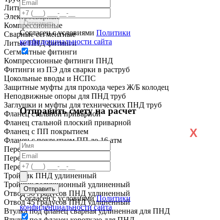
Литые
Электросварные
Компрессионные
Согласен с условиями
Политики
Сварные сегментные
конфиденциальности сайта
Литые ПНД фитинги
Сегментные фитинги
Компрессионные фитинги ПНД
Фитинги из ПЭ для сварки в раструб
Цокольные вводы и НСПС
Защитные муфты для прохода через Ж/Б колодец
Неподвижные опоры для ПНД труб
Заглушки и муфты для технических ПНД труб
Отправить смету на расчет
Фланец стальной приварной
Фланец стальной плоский приварной
X
Фланец с ПП покрытием
Фланец с покрытием ПП до 16 атм
Переход ПНД короткий
Переход ПНД удлиненный
Переход ПЭ сталь
Тройник ПНД удлиненный
Тройник редукционный удлиненный
Отвод 90 градусов ПНД удлиненный
Согласен с условиями
Политики
Отвод 45 градусов ПНД удлиненный
конфиденциальности сайта
Втулка под фланец сварная удлиненная для ПНД
Втулка под фланец короткаю для ПНД