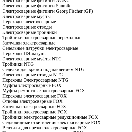
Электросварные фитинги AGRU
Электросварные фитинги Sanmik
Электросварные фитинги Georg Fischer (GF)
Электросварные муфты
Переходы электросварные
Электросварные отводы
Электросварные тройники
Тройники электросварные переходные
Заглушки электросварные
Седельные патрубки электросварные
Переходы ПЭ-латунь
Электросварные муфты NTG
Тройники NTG
Седелки для врезки под давлением NTG
Электросварные отводы NTG
Переходы Электросварные NTG
Муфты электросварные FOX
Муфты ремонтные электросварные FOX
Переходы электросварные FOX
Отводы электросварные FOX
Заглушки электросварные FOX
Тройники электросварные FOX
Тройники электросварные редукционные FOX
Седловидные ответвления электросварные FOX
Вентили для врезки электросварные FOX