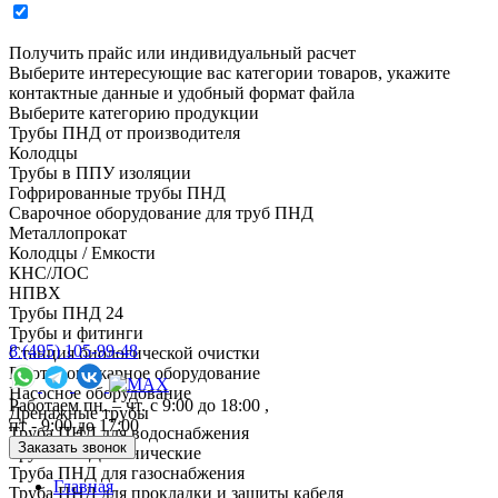
Получить прайс или индивидуальный расчет
Выберите интересующие вас категории товаров, укажите
контактные данные и удобный формат файла
Выберите категорию продукции
Трубы ПНД от производителя
Колодцы
Трубы в ППУ изоляции
Гофрированные трубы ПНД
Сварочное оборудование для труб ПНД
Металлопрокат
Колодцы / Емкости
КНС/ЛОС
НПВХ
Трубы ПНД 24
Трубы и фитинги
8 (495) 105-99-48
Cтанция биологической очистки
Противопожарное оборудование
Насосное оборудование
Работаем пн. – чт. с 9:00 до 18:00 ,
Дренажные трубы
пт - 9:00 до 17:00
Труба ПНД для водоснабжения
Заказать звонок
Трубы ПНД технические
Труба ПНД для газоснабжения
Главная
Труба ПНД для прокладки и защиты кабеля