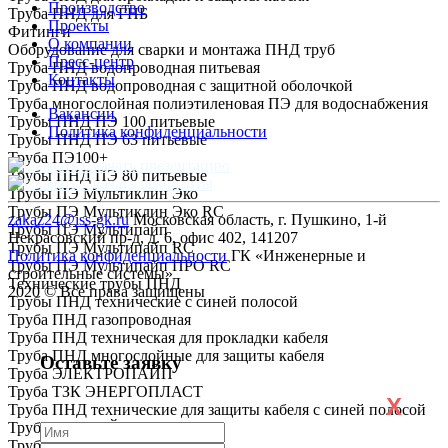
Производство
Труба ПНД для ГНБ
Проекты
Фитинги
О компании
Оборудование для сварки и монтажа ПНД труб
Пресс-центр
Труба ПНД водопроводная питьевая
Контакты
Труба ПНД водопроводная с защитной оболочкой
Труба многослойная полиэтиленовая ПЭ для водоснабжения
Вакансии
Трубы ПНД ПЭ 100 питьевые
Политика конфиденциальности
Трубы ПНД ПЭ 63 питьевые
Труба ПЭ100+
Скачать презентацию
Трубы ПНД ПЭ 80 питьевые
Скачать реквизиты
Трубы ПЭ Мультиклин Эко
Трубы ПЭ Мультиклин Эко RC
zakaz24@iss-gk.ru
Московская область, г. Пушкино, 1-й
Трубы ПЭ Мультипайп
Некрасовский пр-д, д. 6, офис 402, 141207
Трубы ПЭ Мультипайп RC
Политика конфиденциальности
ГК «Инженерные и
Трубы ПЭ Мультипайп ПРО RC
строительные системы»
Технические трубы ПНД
2020 © Все права защищены
Трубы ПНД технические с синей полосой
Труба ПНД газопроводная
Труба ПНД техническая для прокладки кабеля
Труба ПНД многослойные для защиты кабеля
Оставьте заявку
Труба ЭЛЕКТРОПАЙП
Труба ТЗК ЭНЕРГОПЛАСТ
X
Труба ПНД технические для защиты кабеля с синей полосой
Труба ЭКОЛАЙН
Труба ГОСТ Р МЭК