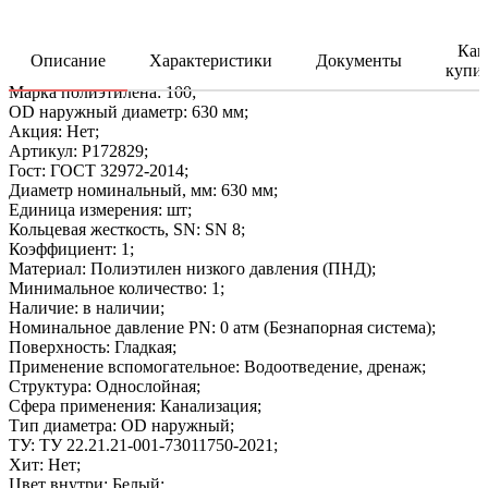
Как
Описание
Характеристики
Документы
купи
Марка полиэтилена: 100;
OD наружный диаметр: 630 мм;
Акция: Нет;
Артикул: P172829;
Гост: ГОСТ 32972-2014;
Диаметр номинальный, мм: 630 мм;
Единица измерения: шт;
Кольцевая жесткость, SN: SN 8;
Коэффициент: 1;
Материал: Полиэтилен низкого давления (ПНД);
Минимальное количество: 1;
Наличие: в наличии;
Номинальное давление PN: 0 атм (Безнапорная система);
Поверхность: Гладкая;
Применение вспомогательное: Водоотведение, дренаж;
Структура: Однослойная;
Сфера применения: Канализация;
Тип диаметра: ОD наружный;
ТУ: ТУ 22.21.21-001-73011750-2021;
Хит: Нет;
Цвет внутри: Белый;