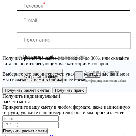
Прикрепить файл
(не более 5 Мб)
Получите расчет по смете с экономией до 30%, или скачайте
каталог по интересующим вас категориям товаров
Согласен с условиями
Выберите что вас интересует, укажите контактные данные и
Политики
мы свяжемся с вами в ближайшее время.
конфиденциальности сайта
Получить расчет сметы
Получить прайс
Получить индивидуальный
расчет сметы
Прикрепите вашу смету в любом формате, даже написанную
от руки, укажите ваш номер телефона и мы просчитаем ее