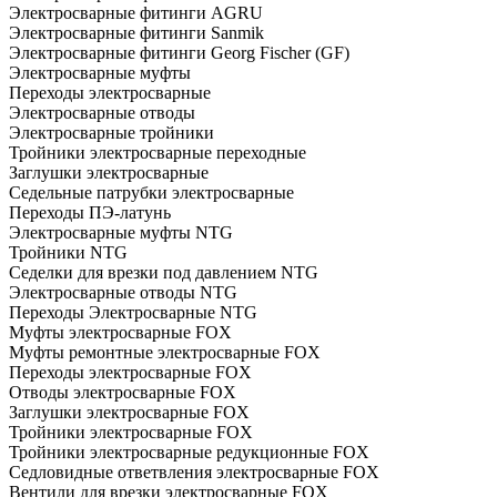
Электросварные фитинги AGRU
Электросварные фитинги Sanmik
Электросварные фитинги Georg Fischer (GF)
Электросварные муфты
Переходы электросварные
Электросварные отводы
Электросварные тройники
Тройники электросварные переходные
Заглушки электросварные
Седельные патрубки электросварные
Переходы ПЭ-латунь
Электросварные муфты NTG
Тройники NTG
Седелки для врезки под давлением NTG
Электросварные отводы NTG
Переходы Электросварные NTG
Муфты электросварные FOX
Муфты ремонтные электросварные FOX
Переходы электросварные FOX
Отводы электросварные FOX
Заглушки электросварные FOX
Тройники электросварные FOX
Тройники электросварные редукционные FOX
Седловидные ответвления электросварные FOX
Вентили для врезки электросварные FOX