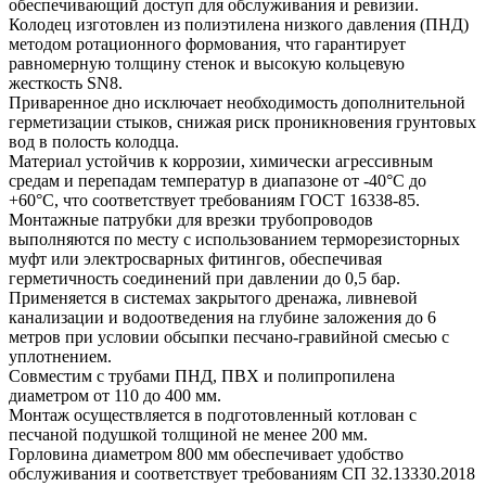
обеспечивающий доступ для обслуживания и ревизии.
Колодец изготовлен из полиэтилена низкого давления (ПНД)
методом ротационного формования, что гарантирует
равномерную толщину стенок и высокую кольцевую
жесткость SN8.
Приваренное дно исключает необходимость дополнительной
герметизации стыков, снижая риск проникновения грунтовых
вод в полость колодца.
Материал устойчив к коррозии, химически агрессивным
средам и перепадам температур в диапазоне от -40°C до
+60°C, что соответствует требованиям ГОСТ 16338-85.
Монтажные патрубки для врезки трубопроводов
выполняются по месту с использованием терморезисторных
муфт или электросварных фитингов, обеспечивая
герметичность соединений при давлении до 0,5 бар.
Применяется в системах закрытого дренажа, ливневой
канализации и водоотведения на глубине заложения до 6
метров при условии обсыпки песчано-гравийной смесью с
уплотнением.
Совместим с трубами ПНД, ПВХ и полипропилена
диаметром от 110 до 400 мм.
Монтаж осуществляется в подготовленный котлован с
песчаной подушкой толщиной не менее 200 мм.
Горловина диаметром 800 мм обеспечивает удобство
обслуживания и соответствует требованиям СП 32.13330.2018