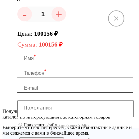
-
+
Цена:
100156
₽
Сумма:
100156
₽
Получите расчет по смете с экономией до 30%, или скачайте
каталог по интересующим вас категориям товаров
Прикрепить файл
(не более 5 Мб)
Выберите что вас интересует, укажите контактные данные и
мы свяжемся с вами в ближайшее время.