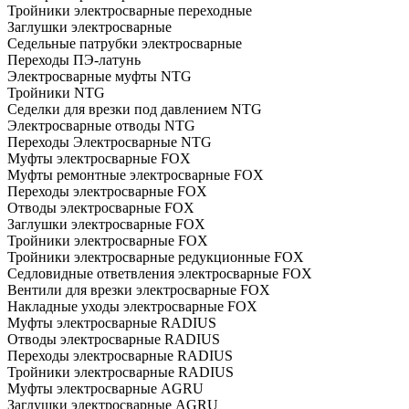
Тройники электросварные переходные
Заглушки электросварные
Седельные патрубки электросварные
Переходы ПЭ-латунь
Электросварные муфты NTG
Тройники NTG
Седелки для врезки под давлением NTG
Электросварные отводы NTG
Переходы Электросварные NTG
Муфты электросварные FOX
Муфты ремонтные электросварные FOX
Переходы электросварные FOX
Отводы электросварные FOX
Заглушки электросварные FOX
Тройники электросварные FOX
Тройники электросварные редукционные FOX
Седловидные ответвления электросварные FOX
Вентили для врезки электросварные FOX
Накладные уходы электросварные FOX
Муфты электросварные RADIUS
Отводы электросварные RADIUS
Переходы электросварные RADIUS
Тройники электросварные RADIUS
Муфты электросварные AGRU
Заглушки электросварные AGRU