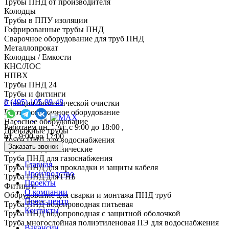
Трубы ПНД от производителя
Колодцы
Трубы в ППУ изоляции
Гофрированные трубы ПНД
Сварочное оборудование для труб ПНД
Металлопрокат
Колодцы / Емкости
КНС/ЛОС
НПВХ
Трубы ПНД 24
Трубы и фитинги
8 (495) 105-99-48
Cтанция биологической очистки
Противопожарное оборудование
Насосное оборудование
Работаем пн. – чт. с 9:00 до 18:00 ,
Дренажные трубы
пт - 9:00 до 17:00
Труба ПНД для водоснабжения
Заказать звонок
Трубы ПНД технические
Труба ПНД для газоснабжения
Главная
Труба ПНД для прокладки и защиты кабеля
Производство
Труба ПНД для ГНБ
Проекты
Фитинги
О компании
Оборудование для сварки и монтажа ПНД труб
Пресс-центр
Труба ПНД водопроводная питьевая
Контакты
Труба ПНД водопроводная с защитной оболочкой
Труба многослойная полиэтиленовая ПЭ для водоснабжения
Вакансии