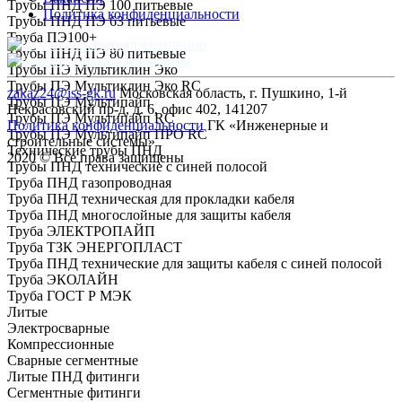
Трубы ПНД ПЭ 100 питьевые
Политика конфиденциальности
Трубы ПНД ПЭ 63 питьевые
Труба ПЭ100+
Скачать презентацию
Трубы ПНД ПЭ 80 питьевые
Скачать реквизиты
Трубы ПЭ Мультиклин Эко
Трубы ПЭ Мультиклин Эко RC
zakaz24@iss-gk.ru
Московская область, г. Пушкино, 1-й
Трубы ПЭ Мультипайп
Некрасовский пр-д, д. 6, офис 402, 141207
Трубы ПЭ Мультипайп RC
Политика конфиденциальности
ГК «Инженерные и
Трубы ПЭ Мультипайп ПРО RC
строительные системы»
Технические трубы ПНД
2020 © Все права защищены
Трубы ПНД технические с синей полосой
Труба ПНД газопроводная
Труба ПНД техническая для прокладки кабеля
Труба ПНД многослойные для защиты кабеля
Труба ЭЛЕКТРОПАЙП
Труба ТЗК ЭНЕРГОПЛАСТ
Труба ПНД технические для защиты кабеля с синей полосой
Труба ЭКОЛАЙН
Труба ГОСТ Р МЭК
Литые
Электросварные
Компрессионные
Сварные сегментные
Литые ПНД фитинги
Сегментные фитинги