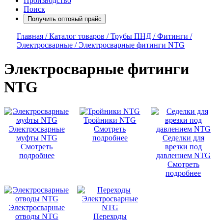
Производство
Поиск
Получить оптовый прайс
Главная /
Каталог товаров /
Трубы ПНД /
Фитинги /
Электросварные /
Электросварные фитинги NTG
Электросварные фитинги
NTG
Тройники NTG
Электросварные
Смотреть
муфты NTG
подробнее
Седелки для
Смотреть
врезки под
подробнее
давлением NTG
Смотреть
подробнее
Электросварные
отводы NTG
Переходы