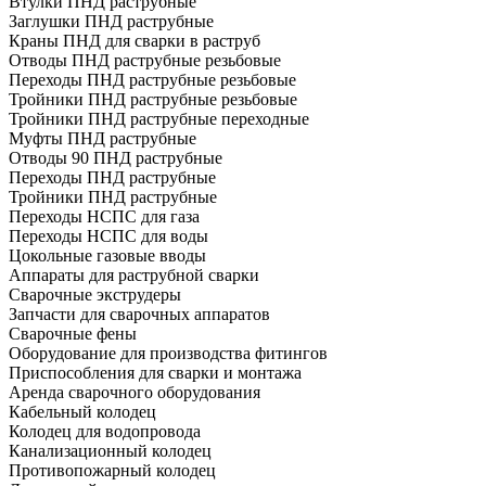
Втулки ПНД раструбные
Заглушки ПНД раструбные
Краны ПНД для сварки в раструб
Отводы ПНД раструбные резьбовые
Переходы ПНД раструбные резьбовые
Тройники ПНД раструбные резьбовые
Тройники ПНД раструбные переходные
Муфты ПНД раструбные
Отводы 90 ПНД раструбные
Переходы ПНД раструбные
Тройники ПНД раструбные
Переходы НСПС для газа
Переходы НСПС для воды
Цокольные газовые вводы
Аппараты для раструбной сварки
Сварочные экструдеры
Запчасти для сварочных аппаратов
Сварочные фены
Оборудование для производства фитингов
Приспособления для сварки и монтажа
Аренда сварочного оборудования
Кабельный колодец
Колодец для водопровода
Канализационный колодец
Противопожарный колодец