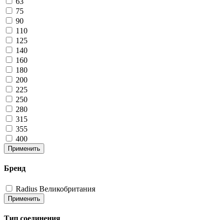
63
75
90
110
125
140
160
180
200
225
250
280
315
355
400
Применить
Бренд
Radius Великобритания
Применить
Тип соединения