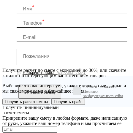
Получите расчет по смете с экономией до 30%, или скачайте
Прикрепить файл
(не более 5 Мб)
каталог по интересующим вас категориям товаров
Выберите что вас интересует, укажите контактные данные и
Согласен с условиями
мы свяжемся с вами в ближайшее время.
Политики
конфиденциальности сайта
Получить расчет сметы
Получить прайс
Получить индивидуальный
расчет сметы
Прикрепите вашу смету в любом формате, даже написанную
от руки, укажите ваш номер телефона и мы просчитаем ее