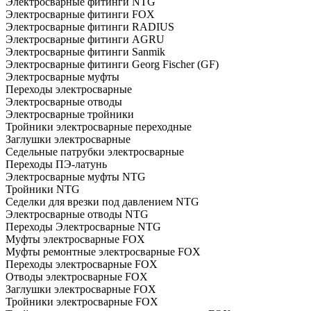
Электросварные фитинги NTG
Электросварные фитинги FOX
Электросварные фитинги RADIUS
Электросварные фитинги AGRU
Электросварные фитинги Sanmik
Электросварные фитинги Georg Fischer (GF)
Электросварные муфты
Переходы электросварные
Электросварные отводы
Электросварные тройники
Тройники электросварные переходные
Заглушки электросварные
Седельные патрубки электросварные
Переходы ПЭ-латунь
Электросварные муфты NTG
Тройники NTG
Седелки для врезки под давлением NTG
Электросварные отводы NTG
Переходы Электросварные NTG
Муфты электросварные FOX
Муфты ремонтные электросварные FOX
Переходы электросварные FOX
Отводы электросварные FOX
Заглушки электросварные FOX
Тройники электросварные FOX