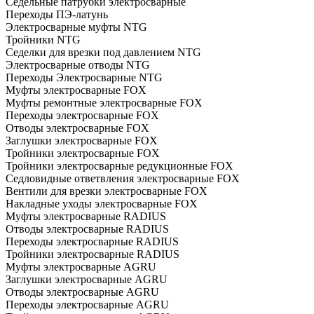
Седельные патрубки электросварные
Переходы ПЭ-латунь
Электросварные муфты NTG
Тройники NTG
Седелки для врезки под давлением NTG
Электросварные отводы NTG
Переходы Электросварные NTG
Муфты электросварные FOX
Муфты ремонтные электросварные FOX
Переходы электросварные FOX
Отводы электросварные FOX
Заглушки электросварные FOX
Тройники электросварные FOX
Тройники электросварные редукционные FOX
Седловидные ответвления электросварные FOX
Вентили для врезки электросварные FOX
Накладные уходы электросварные FOX
Муфты электросварные RADIUS
Отводы электросварные RADIUS
Переходы электросварные RADIUS
Тройники электросварные RADIUS
Муфты электросварные AGRU
Заглушки электросварные AGRU
Отводы электросварные AGRU
Переходы электросварные AGRU