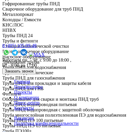
Гофрированные трубы ПНД
Сварочное оборудование для труб ПНД
Металлопрокат
Колодцы / Емкости
КНС/ЛОС
НПВХ
Трубы ПНД 24
Трубы и фитинги
8 (495) 105-99-48
Cтанция биологической очистки
Противопожарное оборудование
Насосное оборудование
Работаем пн. – чт. с 9:00 до 18:00 ,
Дренажные трубы
пт - 9:00 до 17:00
Труба ПНД для водоснабжения
Заказать звонок
Трубы ПНД технические
Труба ПНД для газоснабжения
Главная
Труба ПНД для прокладки и защиты кабеля
Производство
Труба ПНД для ГНБ
Проекты
Фитинги
О компании
Оборудование для сварки и монтажа ПНД труб
Пресс-центр
Труба ПНД водопроводная питьевая
Контакты
Труба ПНД водопроводная с защитной оболочкой
Труба многослойная полиэтиленовая ПЭ для водоснабжения
Вакансии
Трубы ПНД ПЭ 100 питьевые
Политика конфиденциальности
Трубы ПНД ПЭ 63 питьевые
Труба ПЭ100+