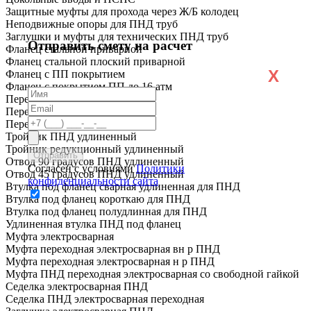
Защитные муфты для прохода через Ж/Б колодец
Неподвижные опоры для ПНД труб
Заглушки и муфты для технических ПНД труб
Отправить смету на расчет
Фланец стальной приварной
Фланец стальной плоский приварной
X
Фланец с ПП покрытием
Фланец с покрытием ПП до 16 атм
Переход ПНД короткий
Переход ПНД удлиненный
Переход ПЭ сталь
Тройник ПНД удлиненный
Тройник редукционный удлиненный
Отвод 90 градусов ПНД удлиненный
Согласен с условиями
Политики
Отвод 45 градусов ПНД удлиненный
конфиденциальности сайта
Втулка под фланец сварная удлиненная для ПНД
Втулка под фланец короткаю для ПНД
Втулка под фланец полудлинная для ПНД
Удлиненная втулка ПНД под фланец
Муфта электросварная
Муфта переходная электросварная вн р ПНД
Муфта переходная электросварная н р ПНД
Муфта ПНД переходная электросварная со свободной гайкой
Седелка электросварная ПНД
Седелка ПНД электросварная переходная