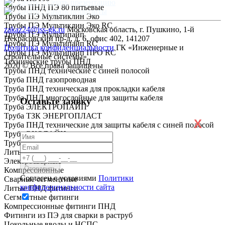
Скачать презентацию
Трубы ПНД ПЭ 80 питьевые
Скачать реквизиты
Трубы ПЭ Мультиклин Эко
Трубы ПЭ Мультиклин Эко RC
zakaz24@iss-gk.ru
Московская область, г. Пушкино, 1-й
Трубы ПЭ Мультипайп
Некрасовский пр-д, д. 6, офис 402, 141207
Трубы ПЭ Мультипайп RC
Политика конфиденциальности
ГК «Инженерные и
Трубы ПЭ Мультипайп ПРО RC
строительные системы»
Технические трубы ПНД
2020 © Все права защищены
Трубы ПНД технические с синей полосой
Труба ПНД газопроводная
Труба ПНД техническая для прокладки кабеля
Труба ПНД многослойные для защиты кабеля
Оставьте заявку
Труба ЭЛЕКТРОПАЙП
Труба ТЗК ЭНЕРГОПЛАСТ
X
Труба ПНД технические для защиты кабеля с синей полосой
Труба ЭКОЛАЙН
Труба ГОСТ Р МЭК
Литые
Электросварные
Компрессионные
Согласен с условиями
Политики
Сварные сегментные
конфиденциальности сайта
Литые ПНД фитинги
Сегментные фитинги
Компрессионные фитинги ПНД
Фитинги из ПЭ для сварки в раструб
Цокольные вводы и НСПС