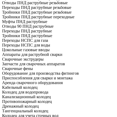
Отводы ПНД раструбные резьбовые
Переходы ПНД раструбные резьбовые
Тройники ПНД раструбные резьбовые
Тройники ПНД раструбные переходные
Муфты ПНД раструбные
Отводы 90 ПНД раструбные
Переходы ПНД раструбные
Тройники ПНД раструбные
Переходы НСПС для газа
Переходы НСПС для воды
Цокольные газовые вводы
Аппараты для раструбной сварки
Сварочные экструдеры
Запчасти для сварочных аппаратов
Сварочные фены
Оборудование для производства фитингов
Приспособления для сварки и монтажа
Аренда сварочного оборудования
Кабельный колодец
Колодец для водопровода
Канализационный колодец
Противопожарный колодец
Дренажный колодец
Тангенциальный колодец
Колодец для учета сточных вод