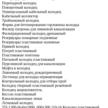
Перепадной колодец
Поворотный колодец
Универсальный кабельный колодец
Кабельный коллектор
Тройниковый колодец
Форма для бетонирования горловины колодца
Фильтр патроны для ливневой канализации
Фильтрационный колодец дренажный
Резервуары пожарные подземные
Резервуары пластиковые наземные
Прямой колодец
Погреб пластиковый
Пластиковые понтоны
Питьевой колодец пластиковый
Переливной колодец для канализации
Муфта в колодец
Ливневый колодец дождеприемный
Лестница для колодца нержавеющая
Контрольный колодец для отбора проб
Колодец сборный пластиковый резьбовой
Колодец жироуловитель
Кессон пластиковый
Канализационные люки
Лотковый колодец
ТП-1300-Hобщ1800. 600х300 110-16 Колодец пластиковый