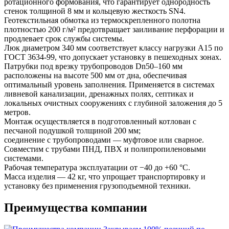
ротационного формования, что гарантирует однородность
стенок толщиной 8 мм и кольцевую жесткость SN4.
Геотекстильная обмотка из термоскрепленного полотна
плотностью 200 г/м² предотвращает заиливание перфорации и
продлевает срок службы системы.
Люк диаметром 340 мм соответствует классу нагрузки А15 по
ГОСТ 3634-99, что допускает установку в пешеходных зонах.
Патрубки под врезку трубопроводов Dn50–160 мм
расположены на высоте 500 мм от дна, обеспечивая
оптимальный уровень заполнения. Применяется в системах
ливневой канализации, дренажных полях, септиках и
локальных очистных сооружениях с глубиной заложения до 5
метров.
Монтаж осуществляется в подготовленный котлован с
песчаной подушкой толщиной 200 мм;
соединение с трубопроводами — муфтовое или сварное.
Совместим с трубами ПНД, ПВХ и полипропиленовыми
системами.
Рабочая температура эксплуатации от −40 до +60 °C.
Масса изделия — 42 кг, что упрощает транспортировку и
установку без применения грузоподъемной техники.
Преимущества компании