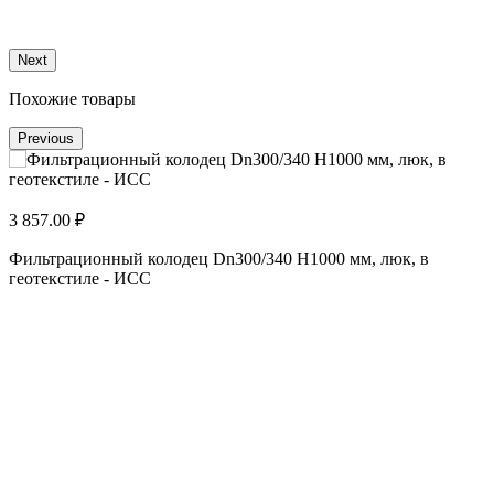
Next
Похожие товары
Previous
3 857.00 ₽
Фильтрационный колодец Dn300/340 H1000 мм, люк, в
геотекстиле - ИСС
5
Ф
г