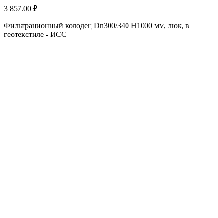
3 857.00 ₽
Фильтрационный колодец Dn300/340 H1000 мм, люк, в
геотекстиле - ИСС
5
Ф
г