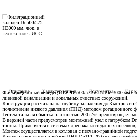
Описание
Характеристики
Документы
Как к
Фильтрационный колодец ИСС Dn500/575 высотой 3000 мм с лю
ливневой канализации и локальных очистных сооружений.
Конструкция рассчитана на глубину заложения до 3 метров и о
полиэтилена низкого давления (ПНД) методом ротационного ф
Геотекстильная обмотка плотностью 200 г/м² предотвращает з
В верхней части предусмотрен монтажный узел с патрубком Dn
тонны. Применяется в системах дренажа коттеджных поселков,
Монтаж осуществляется в котлован с песчано-гравийной подг
Колодец совместим с трубами ПНД Dn110–200 мм через муфто