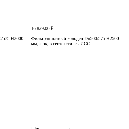
16 829.00 ₽
1
0/575 H2000
Фильтрационный колодец Dn500/575 H2500
мм, люк, в геотекстиле - ИСС
м