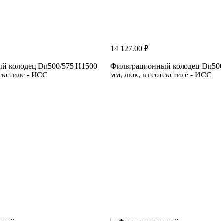
14 127.00 ₽
й колодец Dn500/575 H1500
Фильтрационный колодец Dn50
текстиле - ИСС
мм, люк, в геотекстиле - ИСС