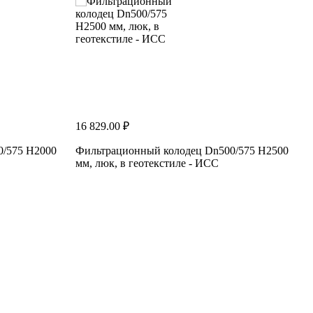
16 829.00 ₽
1
0/575 H2000
Фильтрационный колодец Dn500/575 H2500
мм, люк, в геотекстиле - ИСС
м