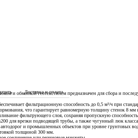
упить
Доставка и оплата
ком и обмоткой геотекстилем предназначен для сбора и послед
беспечивает фильтрационную способность до 0,5 м³/ч при станд
ормования, что гарантирует равномерную толщину стенок 8 мм 
аиливание фильтрующего слоя, сохраняя пропускную способность
200 для врезки подводящей трубы, а также чугунный люк класса
 автодорог и промышленных объектов при уровне грунтовых вод 
отовкой толщиной 300 мм.
вое соединение или резиновые манжеты.