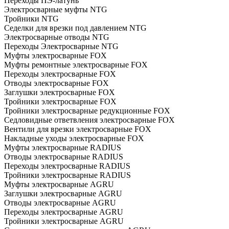
Переходы ПЭ-латунь
Электросварные муфты NTG
Тройники NTG
Седелки для врезки под давлением NTG
Электросварные отводы NTG
Переходы Электросварные NTG
Муфты электросварные FOX
Муфты ремонтные электросварные FOX
Переходы электросварные FOX
Отводы электросварные FOX
Заглушки электросварные FOX
Тройники электросварные FOX
Тройники электросварные редукционные FOX
Седловидные ответвления электросварные FOX
Вентили для врезки электросварные FOX
Накладные уходы электросварные FOX
Муфты электросварные RADIUS
Отводы электросварные RADIUS
Переходы электросварные RADIUS
Тройники электросварные RADIUS
Муфты электросварные AGRU
Заглушки электросварные AGRU
Отводы электросварные AGRU
Переходы электросварные AGRU
Тройники электросварные AGRU