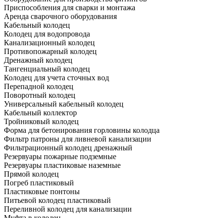
Приспособления для сварки и монтажа
Аренда сварочного оборудования
Кабельный колодец
Колодец для водопровода
Канализационный колодец
Противопожарный колодец
Дренажный колодец
Тангенциальный колодец
Колодец для учета сточных вод
Перепадной колодец
Поворотный колодец
Универсальный кабельный колодец
Кабельный коллектор
Тройниковый колодец
Форма для бетонирования горловины колодца
Фильтр патроны для ливневой канализации
Фильтрационный колодец дренажный
Резервуары пожарные подземные
Резервуары пластиковые наземные
Прямой колодец
Погреб пластиковый
Пластиковые понтоны
Питьевой колодец пластиковый
Переливной колодец для канализации
Муфта в колодец