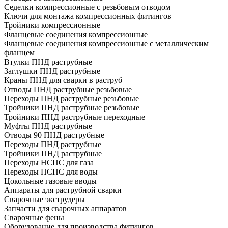
Седелки компрессионные с резьбовым отводом
Ключи для монтажа компрессионных фитингов
Тройники компрессионные
Фланцевые соединения компрессионные
Фланцевые соединения компрессионные с металлическим
фланцем
Втулки ПНД раструбные
Заглушки ПНД раструбные
Краны ПНД для сварки в раструб
Отводы ПНД раструбные резьбовые
Переходы ПНД раструбные резьбовые
Тройники ПНД раструбные резьбовые
Тройники ПНД раструбные переходные
Муфты ПНД раструбные
Отводы 90 ПНД раструбные
Переходы ПНД раструбные
Тройники ПНД раструбные
Переходы НСПС для газа
Переходы НСПС для воды
Цокольные газовые вводы
Аппараты для раструбной сварки
Сварочные экструдеры
Запчасти для сварочных аппаратов
Сварочные фены
Оборудование для производства фитингов