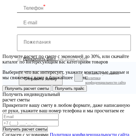
Получите расчет по смете с экономией до 30%, или скачайте
Прикрепить файл
(не более 5 Мб)
каталог по интересующим вас категориям товаров
Выберите что вас интересует, укажите контактные данные и
Согласен с условиями
мы свяжемся с вами в ближайшее время.
Политики
конфиденциальности сайта
Получить расчет сметы
Получить прайс
Получить индивидуальный
расчет сметы
Прикрепите вашу смету в любом формате, даже написанную
от руки, укажите ваш номер телефона и мы просчитаем ее
Согласен с условиями
Политики конфиденциальности сайта