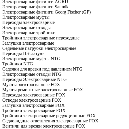
Электросварные фитинги AGRU
Электросварные фитинги Sanmik
Электросварные фитинги Georg Fischer (GF)
Электросварные муфты
Переходы электросварные
Электросварные отводы
Электросварные тройники
Тройники электросварные переходные
Заглушки электросварные
Седельные патрубки электросварные
Переходы ПЭ-латунь
Электросварные муфты NTG
Тройники NTG
Седелки для врезки под давлением NTG
Электросварные отводы NTG
Переходы Электросварные NTG
Муфты электросварные FOX
Муфты ремонтные электросварные FOX
Переходы электросварные FOX
Отводы электросварные FOX
Заглушки электросварные FOX
Тройники электросварные FOX
Тройники электросварные редукционные FOX
Седловидные ответвления электросварные FOX
Вентили для врезки электросварные FOX