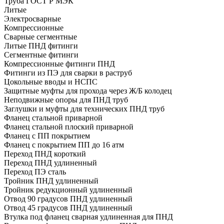
Труба ГОСТ Р МЭК
Литые
Электросварные
Компрессионные
Сварные сегментные
Литые ПНД фитинги
Сегментные фитинги
Компрессионные фитинги ПНД
Фитинги из ПЭ для сварки в раструб
Цокольные вводы и НСПС
Защитные муфты для прохода через Ж/Б колодец
Неподвижные опоры для ПНД труб
Заглушки и муфты для технических ПНД труб
Фланец стальной приварной
Фланец стальной плоский приварной
Фланец с ПП покрытием
Фланец с покрытием ПП до 16 атм
Переход ПНД короткий
Переход ПНД удлиненный
Переход ПЭ сталь
Тройник ПНД удлиненный
Тройник редукционный удлиненный
Отвод 90 градусов ПНД удлиненный
Отвод 45 градусов ПНД удлиненный
Втулка под фланец сварная удлиненная для ПНД