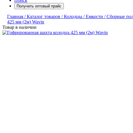
Поиск
Получить оптовый прайс
Главная /
Каталог товаров /
Колодцы / Емкости /
Сборные пол
425 мм (2м) Wavin
Товар в наличии