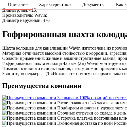
Описание
Характеристики
Документы
Как к
Диаметр, мм: 425;
Производитель: Wavin;
Диаметр наружный: 476
Гофрированная шахта колодца
Шахта колодцев для канализации Wavin изготовлена из прочн
Материал отличается высокой стойкостью к коррозии, агрессив
Области применения: жилые и административные здания, произ
Гофрированная шахта колодца 425 мм (2м) Wavin монтируется 
Помимо основного использования, шахту можно применить как 
Звоните, менеджеры ТД «Инжпласт» помогут оформить заказ и 
Преимущества компании
Закрываем 100% позиций по смете
Расчет заявки за 1-3 часа в зависим
Подбираем аналоги и удешевляем с
Срочные отгрузки со склада в день
Отсрочка платежа постоянным кли
Экономная доставка по всей Росси