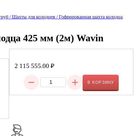
руб /
Шахты для колодцев /
Гофрированная шахта колодца
одца 425 мм (2м) Wavin
2 115 555.00
₽
−
+
В КОРЗИНУ