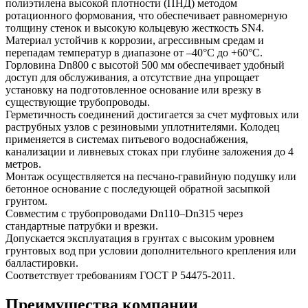
полиэтилена высокой плотности (ПНД) методом
ротационного формования, что обеспечивает равномерную
толщину стенок и высокую кольцевую жесткость SN4.
Материал устойчив к коррозии, агрессивным средам и
перепадам температур в диапазоне от –40°C до +60°C.
Горловина Dn800 с высотой 500 мм обеспечивает удобный
доступ для обслуживания, а отсутствие дна упрощает
установку на подготовленное основание или врезку в
существующие трубопроводы.
Герметичность соединений достигается за счет муфтовых или
раструбных узлов с резиновыми уплотнителями. Колодец
применяется в системах питьевого водоснабжения,
канализации и ливневых стоках при глубине заложения до 4
метров.
Монтаж осуществляется на песчано-гравийную подушку или
бетонное основание с последующей обратной засыпкой
грунтом.
Совместим с трубопроводами Dn110–Dn315 через
стандартные патрубки и врезки.
Допускается эксплуатация в грунтах с высоким уровнем
грунтовых вод при условии дополнительного крепления или
балластировки.
Соответствует требованиям ГОСТ Р 54475-2011.
Преимущества компании