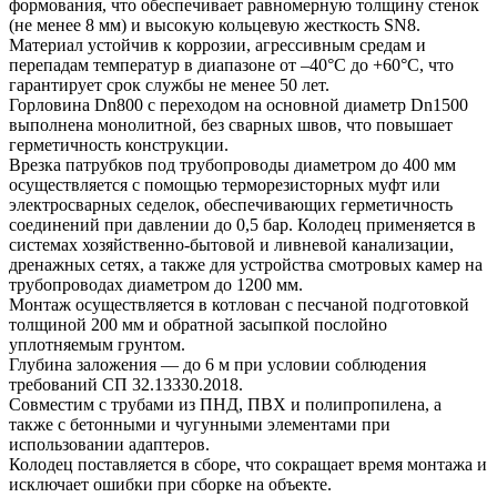
формования, что обеспечивает равномерную толщину стенок
(не менее 8 мм) и высокую кольцевую жесткость SN8.
Материал устойчив к коррозии, агрессивным средам и
перепадам температур в диапазоне от –40°C до +60°C, что
гарантирует срок службы не менее 50 лет.
Горловина Dn800 с переходом на основной диаметр Dn1500
выполнена монолитной, без сварных швов, что повышает
герметичность конструкции.
Врезка патрубков под трубопроводы диаметром до 400 мм
осуществляется с помощью терморезисторных муфт или
электросварных седелок, обеспечивающих герметичность
соединений при давлении до 0,5 бар. Колодец применяется в
системах хозяйственно-бытовой и ливневой канализации,
дренажных сетях, а также для устройства смотровых камер на
трубопроводах диаметром до 1200 мм.
Монтаж осуществляется в котлован с песчаной подготовкой
толщиной 200 мм и обратной засыпкой послойно
уплотняемым грунтом.
Глубина заложения — до 6 м при условии соблюдения
требований СП 32.13330.2018.
Совместим с трубами из ПНД, ПВХ и полипропилена, а
также с бетонными и чугунными элементами при
использовании адаптеров.
Колодец поставляется в сборе, что сокращает время монтажа и
исключает ошибки при сборке на объекте.