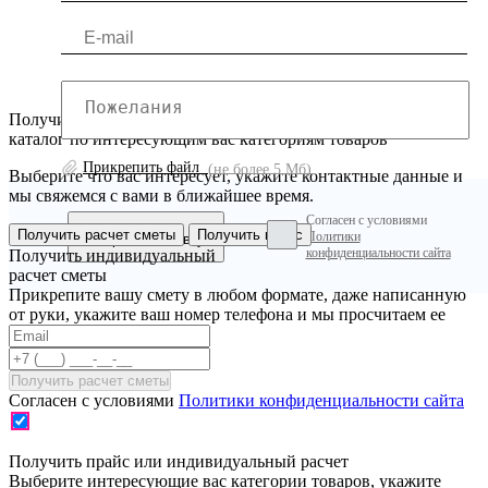
Получите расчет по смете с экономией до 30%, или скачайте
каталог по интересующим вас категориям товаров
Прикрепить файл
(не более 5 Мб)
Выберите что вас интересует, укажите контактные данные и
мы свяжемся с вами в ближайшее время.
Согласен с условиями
Получить расчет сметы
Получить прайс
Политики
конфиденциальности сайта
Получить индивидуальный
расчет сметы
Прикрепите вашу смету в любом формате, даже написанную
от руки, укажите ваш номер телефона и мы просчитаем ее
Согласен с условиями
Политики конфиденциальности сайта
Получить прайс или индивидуальный расчет
Выберите интересующие вас категории товаров, укажите