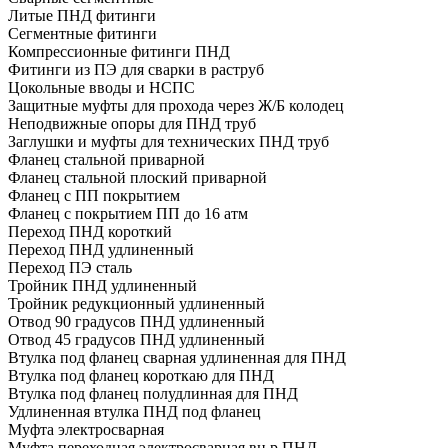
Литые ПНД фитинги
Сегментные фитинги
Компрессионные фитинги ПНД
Фитинги из ПЭ для сварки в раструб
Цокольные вводы и НСПС
Защитные муфты для прохода через Ж/Б колодец
Неподвижные опоры для ПНД труб
Заглушки и муфты для технических ПНД труб
Фланец стальной приварной
Фланец стальной плоский приварной
Фланец с ПП покрытием
Фланец с покрытием ПП до 16 атм
Переход ПНД короткий
Переход ПНД удлиненный
Переход ПЭ сталь
Тройник ПНД удлиненный
Тройник редукционный удлиненный
Отвод 90 градусов ПНД удлиненный
Отвод 45 градусов ПНД удлиненный
Втулка под фланец сварная удлиненная для ПНД
Втулка под фланец короткаю для ПНД
Втулка под фланец полудлинная для ПНД
Удлиненная втулка ПНД под фланец
Муфта электросварная
Муфта переходная электросварная вн р ПНД