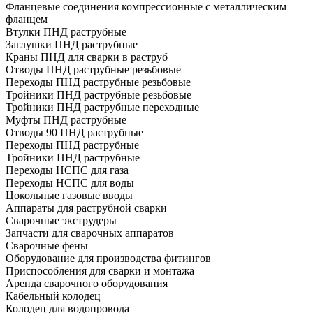
Фланцевые соединения компрессионные с металлическим
фланцем
Втулки ПНД раструбные
Заглушки ПНД раструбные
Краны ПНД для сварки в раструб
Отводы ПНД раструбные резьбовые
Переходы ПНД раструбные резьбовые
Тройники ПНД раструбные резьбовые
Тройники ПНД раструбные переходные
Муфты ПНД раструбные
Отводы 90 ПНД раструбные
Переходы ПНД раструбные
Тройники ПНД раструбные
Переходы НСПС для газа
Переходы НСПС для воды
Цокольные газовые вводы
Аппараты для раструбной сварки
Сварочные экструдеры
Запчасти для сварочных аппаратов
Сварочные фены
Оборудование для производства фитингов
Приспособления для сварки и монтажа
Аренда сварочного оборудования
Кабельный колодец
Колодец для водопровода