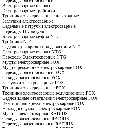
Переходы электросварные
Электросварные отводы
Электросварные тройники
Тройники электросварные переходные
Заглушки электросварные
Седельные патрубки электросварные
Переходы ПЭ-латунь
Электросварные муфты NTG
Тройники NTG
Седелки для врезки под давлением NTG
Электросварные отводы NTG
Переходы Электросварные NTG
Муфты электросварные FOX
Муфты ремонтные электросварные FOX
Переходы электросварные FOX
Отводы электросварные FOX
Заглушки электросварные FOX
Тройники электросварные FOX
Тройники электросварные редукционные FOX
Седловидные ответвления электросварные FOX
Вентили для врезки электросварные FOX
Накладные уходы электросварные FOX
Муфты электросварные RADIUS
Отводы электросварные RADIUS
Переходы электросварные RADIUS