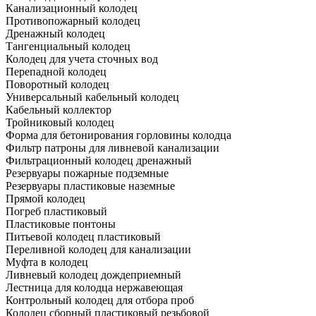
Канализационный колодец
Противопожарный колодец
Дренажный колодец
Тангенциальный колодец
Колодец для учета сточных вод
Перепадной колодец
Поворотный колодец
Универсальный кабельный колодец
Кабельный коллектор
Тройниковый колодец
Форма для бетонирования горловины колодца
Фильтр патроны для ливневой канализации
Фильтрационный колодец дренажный
Резервуары пожарные подземные
Резервуары пластиковые наземные
Прямой колодец
Погреб пластиковый
Пластиковые понтоны
Питьевой колодец пластиковый
Переливной колодец для канализации
Муфта в колодец
Ливневый колодец дождеприемный
Лестница для колодца нержавеющая
Контрольный колодец для отбора проб
Колодец сборный пластиковый резьбовой