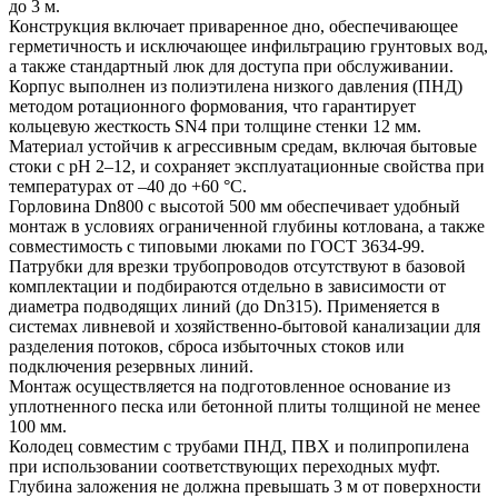
до 3 м.
Конструкция включает приваренное дно, обеспечивающее
герметичность и исключающее инфильтрацию грунтовых вод,
а также стандартный люк для доступа при обслуживании.
Корпус выполнен из полиэтилена низкого давления (ПНД)
методом ротационного формования, что гарантирует
кольцевую жесткость SN4 при толщине стенки 12 мм.
Материал устойчив к агрессивным средам, включая бытовые
стоки с pH 2–12, и сохраняет эксплуатационные свойства при
температурах от –40 до +60 °C.
Горловина Dn800 с высотой 500 мм обеспечивает удобный
монтаж в условиях ограниченной глубины котлована, а также
совместимость с типовыми люками по ГОСТ 3634-99.
Патрубки для врезки трубопроводов отсутствуют в базовой
комплектации и подбираются отдельно в зависимости от
диаметра подводящих линий (до Dn315). Применяется в
системах ливневой и хозяйственно-бытовой канализации для
разделения потоков, сброса избыточных стоков или
подключения резервных линий.
Монтаж осуществляется на подготовленное основание из
уплотненного песка или бетонной плиты толщиной не менее
100 мм.
Колодец совместим с трубами ПНД, ПВХ и полипропилена
при использовании соответствующих переходных муфт.
Глубина заложения не должна превышать 3 м от поверхности