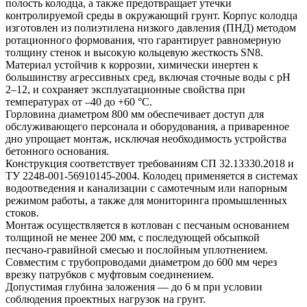
полость колодца, а также предотвращает утечки
контролируемой среды в окружающий грунт. Корпус колодца
изготовлен из полиэтилена низкого давления (ПНД) методом
ротационного формования, что гарантирует равномерную
толщину стенок и высокую кольцевую жесткость SN8.
Материал устойчив к коррозии, химически инертен к
большинству агрессивных сред, включая сточные воды с pH
2–12, и сохраняет эксплуатационные свойства при
температурах от –40 до +60 °C.
Горловина диаметром 800 мм обеспечивает доступ для
обслуживающего персонала и оборудования, а приваренное
дно упрощает монтаж, исключая необходимость устройства
бетонного основания.
Конструкция соответствует требованиям СП 32.13330.2018 и
ТУ 2248-001-56910145-2004. Колодец применяется в системах
водоотведения и канализации с самотечным или напорным
режимом работы, а также для мониторинга промышленных
стоков.
Монтаж осуществляется в котлован с песчаным основанием
толщиной не менее 200 мм, с последующей обсыпкой
песчано-гравийной смесью и послойным уплотнением.
Совместим с трубопроводами диаметром до 600 мм через
врезку патрубков с муфтовым соединением.
Допустимая глубина заложения — до 6 м при условии
соблюдения проектных нагрузок на грунт.